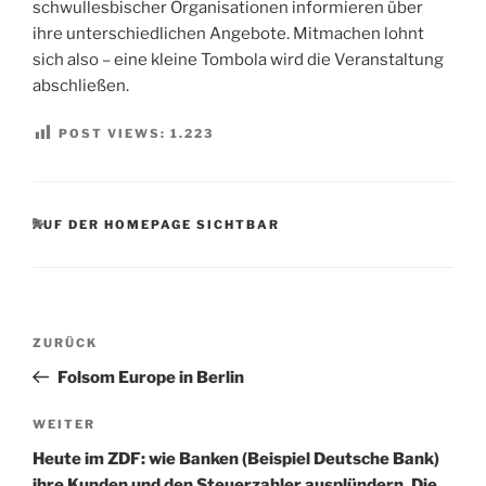
schwullesbischer Organisationen informieren über
ihre unterschiedlichen Angebote. Mitmachen lohnt
sich also – eine kleine Tombola wird die Veranstaltung
abschließen.
POST VIEWS:
1.223
KATEGORIEN
AUF DER HOMEPAGE SICHTBAR
Beitragsnavigation
Vorheriger
ZURÜCK
Beitrag
Folsom Europe in Berlin
Nächster
WEITER
Beitrag
Heute im ZDF: wie Banken (Beispiel Deutsche Bank)
ihre Kunden und den Steuerzahler ausplündern. Die