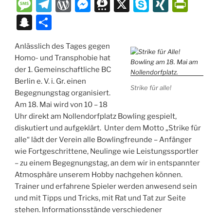
a
m
u
h
o
v
m
ut
e
M
T
W
M
T
X
S
XI
P
st
ai
e
at
p
er
ai
lo
C
e
el
or
e
hr
k
N
ri
S
T
o
l
s
s
y
n
l
o
h
ss
e
d
ss
e
y
G
nt
n
ei
d
k
A
Li
ot
k.
at
a
gr
P
e
e
p
Fr
Anlässlich des Tages gegen
a
le
Homo- und Transphobie hat
o
y
p
n
e
c
g
a
re
n
m
e
ie
p
n
der 1. Gemeinschaftliche BC
n
p
k
o
e
m
ss
g
a
n
c
Berlin e. V. i. Gr. einen
Strike für alle!
m
er
dl
Begegnungstag organisiert.
h
Am 18. Mai wird von 10 – 18
y
at
Uhr direkt am Nollendorfplatz Bowling gespielt,
diskutiert und aufgeklärt. Unter dem Motto „Strike für
alle“ lädt der Verein alle Bowlingfreunde – Anfänger
wie Fortgeschrittene, Neulinge wie Leistungssportler
– zu einem Begegnungstag, an dem wir in entspannter
Atmosphäre unserem Hobby nachgehen können.
Trainer und erfahrene Spieler werden anwesend sein
und mit Tipps und Tricks, mit Rat und Tat zur Seite
stehen. Informationsstände verschiedener