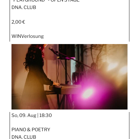
"PLAYGROUND“ - OPEN STAGE
DNA. CLUB
2,00 €
WIN
Verlosung
So, 09. Aug |
18:30
PIANO & POETRY
DNA. CLUB