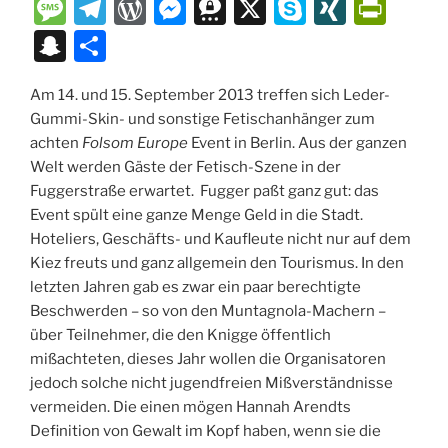
a
m
u
h
o
v
m
ut
e
M
T
W
M
T
X
S
XI
P
st
ai
e
at
p
er
ai
lo
C
e
el
or
e
hr
k
N
ri
S
T
o
l
s
s
y
n
l
o
h
ss
e
d
ss
e
y
G
nt
n
ei
d
k
A
Li
ot
k.
at
a
gr
P
e
e
p
Fr
Am 14. und 15. September 2013 treffen sich Leder-
a
le
Gummi-Skin- und sonstige Fetischanhänger zum
o
y
p
n
e
c
g
a
re
n
m
e
ie
p
n
achten
Folsom Europe
Event in Berlin. Aus der ganzen
n
p
k
o
e
m
ss
g
a
n
c
Welt werden Gäste der Fetisch-Szene in der
m
er
dl
Fuggerstraße erwartet. Fugger paßt ganz gut: das
h
Event spült eine ganze Menge Geld in die Stadt.
y
at
Hoteliers, Geschäfts- und Kaufleute nicht nur auf dem
Kiez freuts und ganz allgemein den Tourismus. In den
letzten Jahren gab es zwar ein paar berechtigte
Beschwerden – so von den Muntagnola-Machern –
über Teilnehmer, die den Knigge öffentlich
mißachteten, dieses Jahr wollen die Organisatoren
jedoch solche nicht jugendfreien Mißverständnisse
vermeiden. Die einen mögen Hannah Arendts
Definition von Gewalt im Kopf haben, wenn sie die