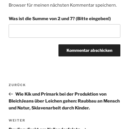
Browser für meinen nächsten Kommentar speichern.
Was ist die Summe von 2 und 7? (Bitte eingeben!)
A
l
t
Beitragsnavigation
Vorheriger
ZURÜCK
e
Beitrag
r
Wie Kik und Primark bei der Produktion von
n
BleichJeans über Leichen gehen: Raubbau an Mensch
a
und Natur, Sklavenarbeit durch Kinder.
t
Nächster
WEITER
i
Beitrag
v