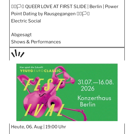
🏳️‍🌈🏳️‍⚧️ QUEER LOVE AT FIRST SLIDE | Berlin | Power
Point Dating by Rausgegangen 🏳️‍🌈🏳️‍⚧️
Electric Social
Abgesagt
Shows & Performances
TAGE
STIPP
Heute, 06. Aug |
19:00 Uhr