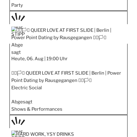
Party
TAGE
STIPP
Abge
sagt
Heute, 06. Aug |
19:00 Uhr
🏳️‍🌈🏳️‍⚧️ QUEER LOVE AT FIRST SLIDE | Berlin | Power
Point Dating by Rausgegangen 🏳️‍🌈🏳️‍⚧️
Electric Social
Abgesagt
Shows & Performances
TAGE