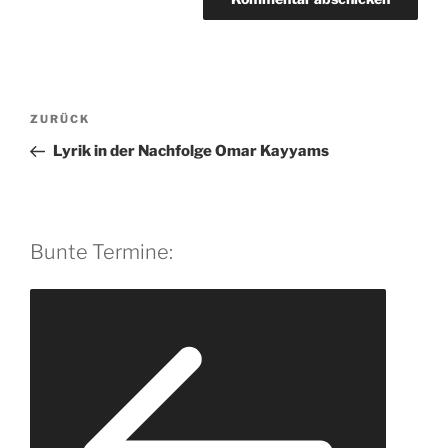
A
l
t
Beitragsnavigation
Vorheriger
ZURÜCK
e
Beitrag
r
Lyrik in der Nachfolge Omar Kayyams
n
a
t
i
Bunte Termine:
v
e
: