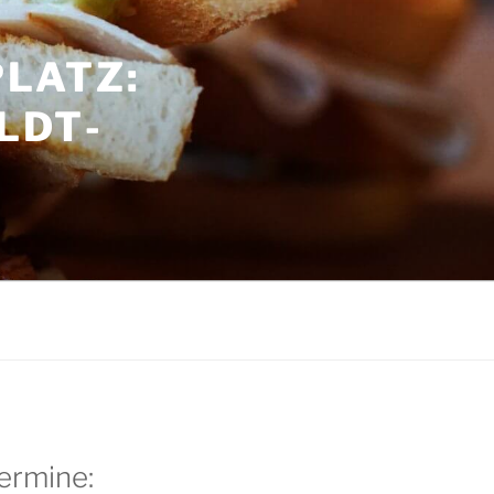
LATZ:
LDT­
G
ermine: