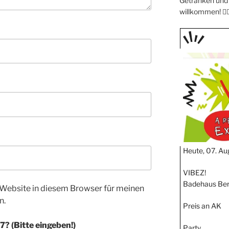
Getränken und 
willkommen! 🧖🏼
TAGE
STIPP
Heute, 07. Au
VIBEZ!
Badehaus Ber
Website in diesem Browser für meinen
n.
Preis an AK
? (Bitte eingeben!)
Party