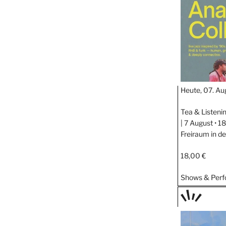
STIPP
Heute, 07. Au
Tea & Listeni
| 7 August • 
Freiraum in d
18,00 €
Shows & Per
TAGE
STIPP