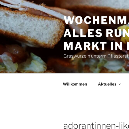
Zum
Inhalt
WOCHENMA
springen
ALLES RUN
MARKT IN
Graswurzeln unterm Pflasterst
Willkommen
Aktuelles
adorantinnen-l