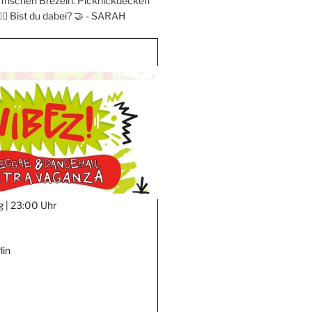
frischen Brezeln. Picknickdecken
‍♀️ Bist du dabei? 🤝 -
SARAH
g |
23:00 Uhr
lin