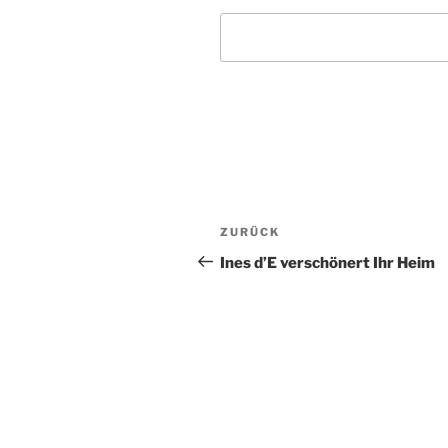
A
l
t
Beitragsnavigation
Vorheriger
ZURÜCK
e
Beitrag
r
Ines d’E verschönert Ihr Heim
n
a
t
i
v
e
: