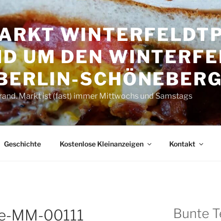
RKT WINTER­FELDT­P
D UM DEN WINTER­FE
 BERLIN-SCHÖNEBER
rand. Markt ist (fast) immer Mittwochs und Samstags
Geschichte
Kostenlose Kleinanzeigen
Kontakt
Bunte T
ike-MM-00111