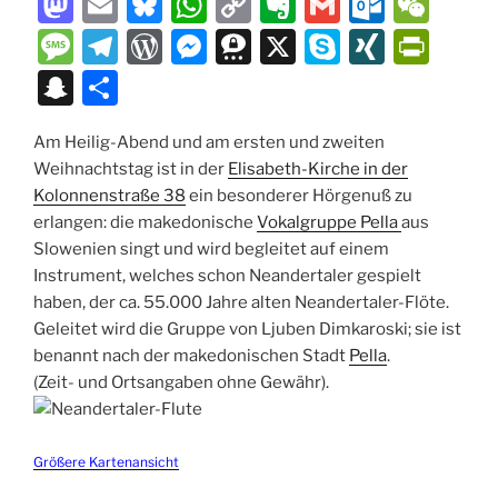
M
E
Bl
W
C
E
G
O
W
a
m
u
h
o
v
m
ut
e
M
T
W
M
T
X
S
XI
P
st
ai
e
at
p
er
ai
lo
C
e
el
or
e
hr
k
N
ri
S
T
o
l
s
s
y
n
l
o
h
ss
e
d
ss
e
y
G
nt
n
ei
d
k
A
Li
ot
k.
at
a
gr
P
e
e
p
Fr
Am Heilig-Abend und am ersten und zweiten
a
le
Weihnachtstag ist in der
Elisabeth-Kirche in der
o
y
p
n
e
c
g
a
re
n
m
e
ie
p
n
Kolonnenstraße 38
ein besonderer Hörgenuß zu
n
p
k
o
e
m
ss
g
a
n
c
erlangen: die makedonische
Vokalgruppe Pella
aus
m
er
dl
Slowenien singt und wird begleitet auf einem
h
Instrument, welches schon Neandertaler gespielt
y
at
haben, der ca. 55.000 Jahre alten Neandertaler-Flöte.
Geleitet wird die Gruppe von Ljuben Dimkaroski; sie ist
benannt nach der makedonischen Stadt
Pella
.
(Zeit- und Ortsangaben ohne Gewähr).
Größere Kartenansicht