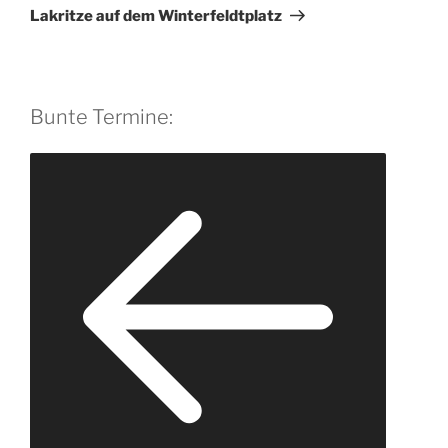
Beitrag
i
Lakritze auf dem Winter­feldt­platz
v
e
:
Bunte Termine: