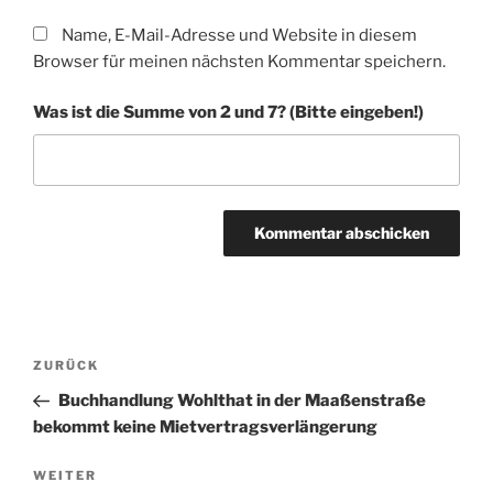
Name, E-Mail-Adresse und Website in diesem
Browser für meinen nächsten Kommentar speichern.
Was ist die Summe von 2 und 7? (Bitte eingeben!)
A
l
t
Beitragsnavigation
Vorheriger
ZURÜCK
e
Beitrag
r
Buchhandlung Wohlthat in der Maaßenstraße
n
bekommt keine Mietvertragsverlängerung
a
Nächster
WEITER
t