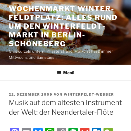
Zum
WOCHENMARKT WINTER­
Inhalt
FELDT­PLATZ: ALLES RUND
springen
UM DEN WINTER­FELDT­
MARKT IN BERLIN-
SCHÖNEBERG
Graswurzeln unterm Pflasterstrand. Markt ist (fast) immer
Mittwochs und Samstags
Menü
VERÖFFENTLICHT
22. DEZEMBER 2009
VON
WINTERFELDT-WEBBER
AM
Musik auf dem ältesten Instrument
der Welt: der Neandertaler-Flöte