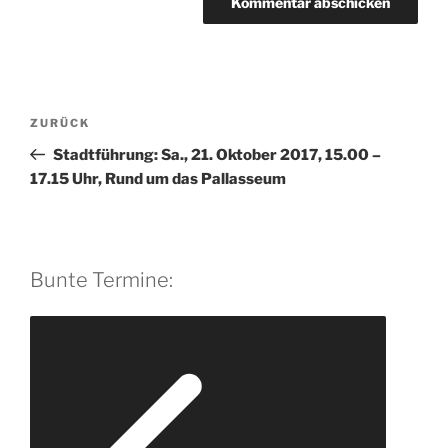
A
l
t
Beitragsnavigation
Vorheriger
ZURÜCK
e
Beitrag
r
Stadtführung: Sa., 21. Oktober 2017, 15.00 –
n
17.15 Uhr, Rund um das Pallasseum
a
t
i
v
Bunte Termine:
e
: