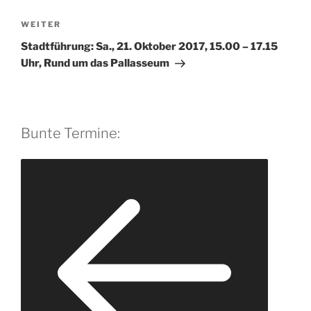
n
Nächster
WEITER
a
Beitrag
t
Stadtführung: Sa., 21. Oktober 2017, 15.00 – 17.15
i
Uhr, Rund um das Pallasseum
v
e
:
Bunte Termine: