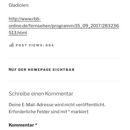
o
y
p
n
e
c
g
a
re
n
m
e
ie
p
n
Gladiolen:
n
p
k
o
e
m
ss
g
a
n
c
m
http://www.rbb-
er
dl
h
online.de/fernsehen/programm/15_09_2017/283236
y
at
513.html
POST VIEWS:
684
KATEGORIEN
AUF DER HOMEPAGE SICHTBAR
Schreibe einen Kommentar
Deine E-Mail-Adresse wird nicht veröffentlicht.
Erforderliche Felder sind mit
*
markiert
Kommentar
*