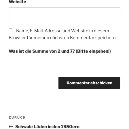
Website
Name, E-Mail-Adresse und Website in diesem
Browser für meinen nächsten Kommentar speichern.
Was ist die Summe von 2 und 7? (Bitte eingeben!)
A
l
t
Beitragsnavigation
Vorheriger
ZURÜCK
e
Beitrag
r
Schwule Läden in den 1950ern