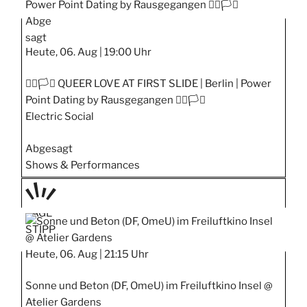
Abge
sagt
Heute, 06. Aug |
19:00 Uhr
🏳️‍🌈🏳️‍⚧️ QUEER LOVE AT FIRST SLIDE | Berlin | Power
Point Dating by Rausgegangen 🏳️‍🌈🏳️‍⚧️
Electric Social
Abgesagt
Shows & Performances
TAGE
STIPP
Heute, 06. Aug |
21:15 Uhr
Sonne und Beton (DF, OmeU) im Freiluftkino Insel @
Atelier Gardens