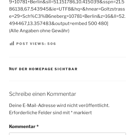
9+10781+Berlin&sll=51.151786,10.415039&sspn=21.5
86138,67.543945&ie=UTF8&hq=&hnear=Goltzstrass
e+29+Sch%C3%B6neberg+10781+Berlin&z=16&ll=52.
494467,13.357483&output=embed 500 480]
(Alle Angaben ohne Gewähr)
POST VIEWS:
506
KATEGORIEN
AUF DER HOMEPAGE SICHTBAR
Schreibe einen Kommentar
Deine E-Mail-Adresse wird nicht veröffentlicht.
Erforderliche Felder sind mit
*
markiert
Kommentar
*