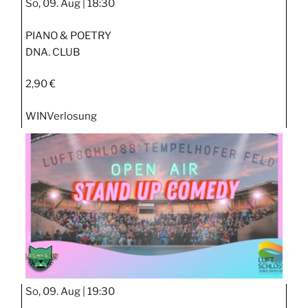
So, 09. Aug |
18:30
PIANO & POETRY
DNA. CLUB
2,90 €
WIN
Verlosung
So, 09. Aug |
19:30