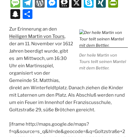
a
m
u
h
o
v
m
ut
e
M
T
W
M
T
X
S
XI
P
st
ai
e
at
p
er
ai
lo
C
e
el
or
e
hr
k
N
ri
S
T
o
l
s
s
y
n
l
o
h
ss
e
d
ss
e
y
G
nt
n
ei
d
k
A
Li
ot
k.
at
a
gr
P
e
e
p
Fr
Zur Erinnerung an den
a
le
Heiligen Martin von Tours
,
o
y
p
n
e
c
g
a
re
n
m
e
ie
p
n
der am 11. November vor 1612
n
p
k
o
e
m
ss
g
a
n
c
Jahren beerdigt wurde, gibt
Der heile Martin von
m
er
dl
es am Mittwoch, um 16:30
h
Tours teilt seinen Mantel
Uhr ein Martinsspiel,
y
mit dem Bettler.
at
organisiert von der
Gemeinde St. Matthias,
direkt am Winter­feldt­platz. Danach ziehen die Kinder
mit Laternen um den Platz. Als Abschluß werden rund
um ein Feuer im Innenhof der Franziscusschule,
Goltzstraße 29, süße Brötchen gereicht.
[iframe http://maps.google.de/maps?
f=q&source=s_q&hl=de&geocode=&q=Goltzstraße+2