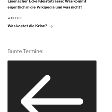
n
Eisenacher Ecke Kleiststrasse: Was kommt
a
eigentlich in die Wikipedia und was nicht?
t
Nächster
WEITER
i
Beitrag
v
Was kostet die Krise?
e
:
Bunte Termine: