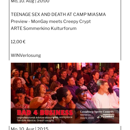
Mo, 10. Aug |
20:00
TEENAGE SEX AND DEATH AT CAMP MIASMA
Preview - MonGay meets Creepy Crypt
ARTE Sommerkino Kulturforum
12,00 €
WIN
Verlosung
Mo, 10. Aug |
20:15