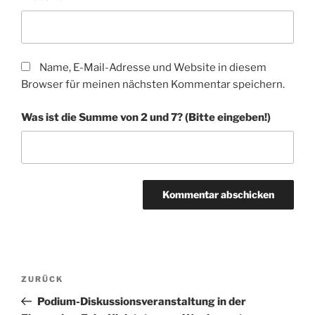
Name, E-Mail-Adresse und Website in diesem
Browser für meinen nächsten Kommentar speichern.
Was ist die Summe von 2 und 7? (Bitte eingeben!)
A
l
t
Beitragsnavigation
Vorheriger
ZURÜCK
e
Beitrag
r
Podium-Diskussionsveranstaltung in der