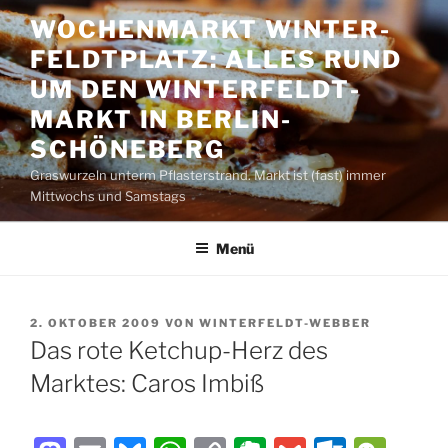
Zum
WOCHENMARKT WINTER­
Inhalt
FELDT­PLATZ: ALLES RUND
springen
UM DEN WINTER­FELDT­
MARKT IN BERLIN-
SCHÖNEBERG
Graswurzeln unterm Pflasterstrand. Markt ist (fast) immer
Mittwochs und Samstags
Menü
VERÖFFENTLICHT
2. OKTOBER 2009
VON
WINTERFELDT-WEBBER
AM
Das rote Ketchup-Herz des
Marktes: Caros Imbiß