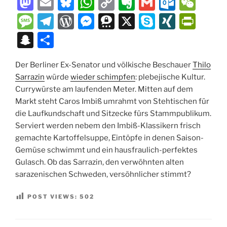
M
E
Bl
W
C
E
G
O
W
a
m
u
h
o
v
m
ut
e
M
T
W
M
T
X
S
XI
P
st
ai
e
at
p
er
ai
lo
C
e
el
or
e
hr
k
N
ri
S
T
o
l
s
s
y
n
l
o
h
ss
e
d
ss
e
y
G
nt
n
ei
d
k
A
Li
ot
k.
at
a
gr
P
e
e
p
Fr
Der Berliner Ex-Senator und völkische Beschauer
Thilo
a
le
Sarrazin
würde
wieder schimpfen
: plebejische Kultur.
o
y
p
n
e
c
g
a
re
n
m
e
ie
p
n
Currywürste am laufenden Meter. Mitten auf dem
n
p
k
o
e
m
ss
g
a
n
c
Markt steht Caros Imbiß umrahmt von Stehtischen für
m
er
dl
die Laufkundschaft und Sitzecke fürs Stammpublikum.
h
Serviert werden nebem den Imbiß-Klassikern frisch
y
at
gemachte Kartoffelsuppe, Eintöpfe in denen Saison-
Gemüse schwimmt und ein hausfraulich-perfektes
Gulasch. Ob das Sarrazin, den verwöhnten alten
sarazenischen Schweden, versöhnlicher stimmt?
POST VIEWS:
502