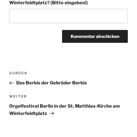
Winter­feldt­platz? (Bitte eingeben!)
A
l
t
Beitragsnavigation
Vorheriger
ZURÜCK
e
Beitrag
r
Das Berkis der Gebrüder Berkis
n
Nächster
WEITER
a
Beitrag
t
Orgelfestival Berlin in der St. Matthias-Kirche am
i
Winter­feldt­platz
v
e
: