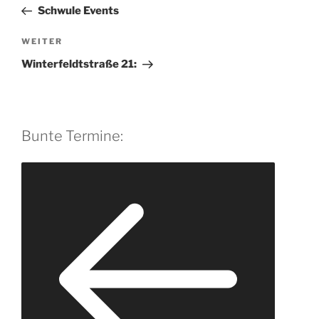
Beitrag
r
Schwule Events
n
Nächster
WEITER
a
Beitrag
t
Winterfeldtstraße 21:
i
v
e
:
Bunte Termine: