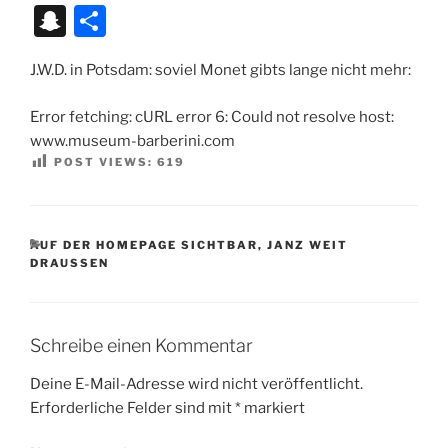
st
ai
e
at
p
er
ai
lo
C
e
el
or
e
hr
k
N
ri
S
T
o
l
s
s
y
n
l
o
h
ss
e
d
ss
e
y
G
nt
n
ei
d
k
A
Li
ot
k.
at
a
gr
P
e
e
p
Fr
J.W.D. in Potsdam: soviel Monet gibts lange nicht mehr:
a
le
o
y
p
n
e
c
g
a
re
n
m
e
ie
p
n
Error fetching: cURL error 6: Could not resolve host:
n
p
k
o
e
m
ss
g
a
n
c
www.museum-barberini.com
m
POST VIEWS:
619
er
dl
h
y
at
KATEGORIEN
AUF DER HOMEPAGE SICHTBAR
,
JANZ WEIT
DRAUSSEN
Schreibe einen Kommentar
Deine E-Mail-Adresse wird nicht veröffentlicht.
Erforderliche Felder sind mit
*
markiert