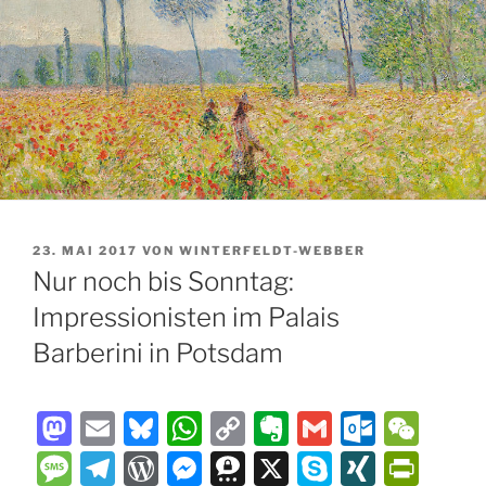
VERÖFFENTLICHT
23. MAI 2017
VON
WINTERFELDT-WEBBER
AM
Nur noch bis Sonntag:
Impressionisten im Palais
Barberini in Potsdam
M
E
Bl
W
C
E
G
O
W
a
m
u
h
o
v
m
ut
e
M
T
W
M
T
X
S
XI
P