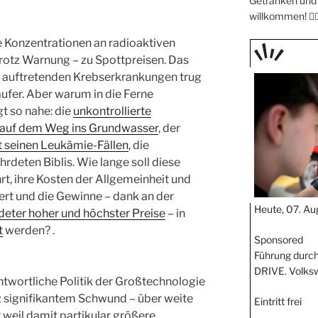
Getränken und 
willkommen! 🧖🏼
he Konzentrationen an radioaktiven
trotz Warnung – zu Spottpreisen. Das
TAGE
ter auftretenden Krebserkrankungen trug
STIPP
ufer. Aber warum in die Ferne
t so nahe: die
unkontrollierte
e auf dem Weg ins Grundwasser
, der
t seinen Leukämie-Fällen
, die
rdeten Biblis. Wie lange soll diese
t, ihre Kosten der Allgemeinheit und
ert und die Gewinne – dank an der
Heute, 07. Au
deter hoher und höchster Preise
– in
t
werden?
.
Sponsored
Führung durch
DRIVE. Volks
antwortliche Politik der Großtechnologie
tz signifikantem Schwund – über weite
Eintritt frei
 weil damit partikular größere