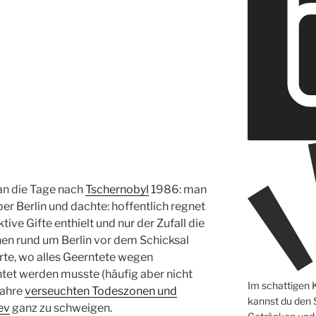
 an die Tage nach
Tschernobyl
1986: man
er Berlin und dachte: hoffentlich regnet
tive Gifte enthielt und nur der Zufall
die
n rund um Berlin vor dem Schicksal
rte, wo alles Geerntete wegen
htet werden musste (häufig aber nicht
Im schattigen 
Jahre
verseuchten Todeszonen und
kannst du den
ev
ganz zu schweigen.