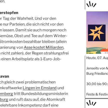
en.
TAGE
erstopfen
STIPP
r Tag der Wahrheit. Und vor den
 nur Parteien, die sich nicht vor den
n lassen. Damit sie auch morgen noch
 Gemüse, Obst und Tee auf dem Winter­
 Stromkosten bezahlbar bleiben (allein
 Sanierung von
Asse kostet Milliarden
,
nicht zahlen), der Regen strahlungsfrei
Heute, 07. Au
s einen Arbeitsplatz als 1-Euro-Job-
Jenseits von M
Burg Friedlan
havan
nach gleich zwei problematischen
30,00 bis 90
omkraftwerke
Lingen im Emsland
und
temberg
tritt Bundesbildungsministerin
Feste & Festiv
burg
und ruft dazu auf, die Atomkraft
nbelehrbare Inkompetenz darf eine