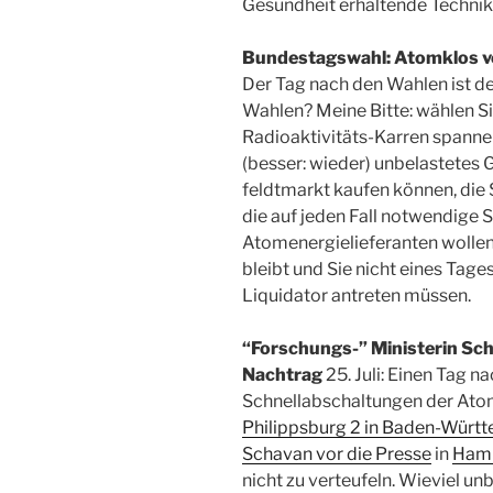
Gesundheit erhaltende Technik
Bundestagswahl: Atomklos v
Der Tag nach den Wahlen ist de
Wahlen? Meine Bitte: wählen Sie
Radioaktivitäts-Karren spanne
(besser: wieder) unbelastetes
feldt­markt kaufen können, die
die auf jeden Fall notwendige
Atomenergielieferanten wollen 
bleibt und Sie nicht eines Tage
Liquidator antreten müssen.
“Forschungs-” Ministerin Sc
Nachtrag
25. Juli: Einen Tag 
Schnellabschaltungen der At
Philippsburg 2 in Baden-Würt
Schavan vor die Presse
in
Ham
nicht zu verteufeln. Wieviel u