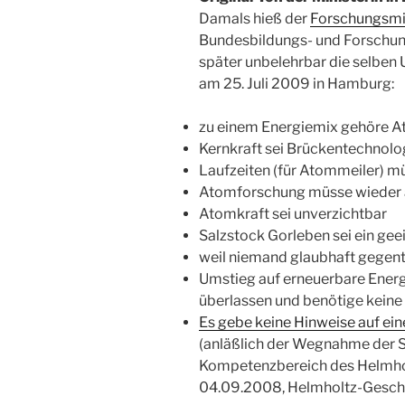
Damals hieß der
Forschungsmi
Bundesbildungs- und Forschun
später unbelehrbar die selben
am 25. Juli 2009 in Hamburg:
zu einem Energiemix gehöre A
Kernkraft sei Brückentechnolo
Laufzeiten (für Atommeiler) m
Atomforschung müsse wieder 
Atomkraft sei unverzichtbar
Salzstock Gorleben sei ein gee
weil niemand glaubhaft gegente
Umstieg auf erneuerbare Energi
überlassen und benötige keine 
Es gebe keine Hinweise auf ein
(anläßlich der Wegnahme der 
Kompetenzbereich des Helmh
04.09.2008, Helmholtz-Geschäf