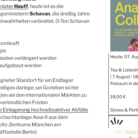
STIPP
nister
Hauff
, heute ist es die
gsministerin
Schavan
, die dreißig Jahre
 Unwahrheiten verbreitet. O-Ton Schavan
tomkraft
gie
Heute, 07. Au
üssten verlängert werden
aufgebaut werden
Tea & Listeni
| 7 August • 
igneter Standort für ein Endlager
Freiraum in d
iliges darlege, sei Gorleben sicher
en sei den internationalen Märkten zu
18,00 €
verbindlichen Fristen
e Einlagerung hochradioaktiver Abfälle
Shows & Per
Schachtanlage Asse II aus dem
oltz-Zentrums München am
TAGE
tsstelle Berlin)
STIPP