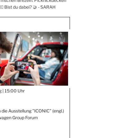
frischen Brezeln. Picknickdecken
‍♀️ Bist du dabei? 🤝 -
SARAH
g |
15:00 Uhr
 die Ausstellung "ICONIC" (engl.)
wagen Group Forum