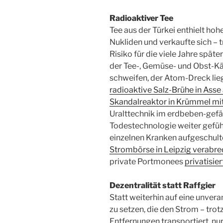
Radioaktiver Tee
Tee aus der Türkei enthielt ho
Nukliden und verkaufte sich – 
Risiko für die viele Jahre spä
der Tee-, Gemüse- und Obst-Kä
schweifen, der Atom-Dreck lieg
radioaktive Salz-Brühe in Ass
Skandalreaktor in Krümmel mi
Uralttechnik im erdbeben-gefäh
Todestechnologie weiter geführ
einzelnen Kranken aufgeschult
Strombörse in Leipzig verabre
private Portmonees
privatisier
Dezentralität statt Raffgier
Statt weiterhin auf eine unver
zu setzen, die den Strom – tro
Entfernungen transportiert, nur