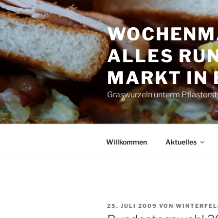
Zum
Inhalt
WOCHENMA
springen
ALLES RUN
MARKT IN
Graswurzeln unterm Pflasterst
Willkommen
Aktuelles
VERÖFFENTLICHT
25. JULI 2009
VON
WINTERFEL
AM