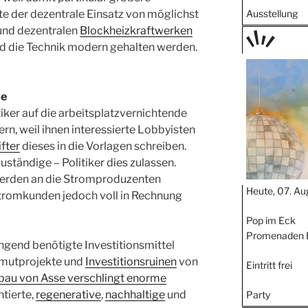
te der dezentrale Einsatz von möglichst
Ausstellung
und dezentralen
Blockheizkraftwerken
nd die Technik modern gehalten werden.
TAGE
STIPP
he
iker auf die arbeitsplatzvernichtende
n, weil ihnen interessierte Lobbyisten
fter
dieses in die Vorlagen schreiben.
ständige – Politiker dies zulassen.
rden an die Stromproduzenten
Heute, 07. Au
Stromkunden jedoch voll in Rechnung
Pop im Eck
Promenaden 
ngend benötigte Investitionsmittel
mmutprojekte und
Investitionsruinen
von
Eintritt frei
au von Asse verschlingt enorme
ntierte,
regenerative
,
nachhaltige
und
Party