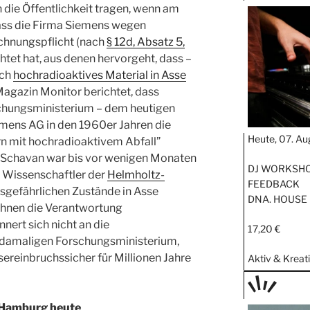
TAGE
n die Öffentlichkeit tragen, wenn am
STIPP
dass die Firma Siemens wegen
chnungspflicht (nach
§
12d, Absatz 5,
htet hat, aus denen hervorgeht, dass –
uch
hochradioaktives Material in Asse
gazin Monitor berichtet, dass
chungsministerium – dem heutigen
mens AG in den 1960er Jahren die
Heute, 07. Au
rn mit hochradioaktivem Abfall”
n Schavan war bis vor wenigen Monaten
DJ WORKSHOP
n Wissenschaftler der
Helmholtz-
FEEDBACK
ensgefährlichen Zustände in Asse
DNA. HOUSE
 ihnen die Verantwortung
ert sich nicht an die
17,20 €
damaligen Forschungsministerium,
sereinbruchssicher für Millionen Jahre
Aktiv & Kreat
TAGE
n Hamburg heute