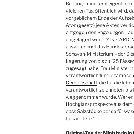
Bildungsministerin eigentlich i
gleichen Tag öffentlich wird, 
vorgeblichem Ende der Aufzei
Atomgesetz
) jene Akten
vernic
entgegen den Regelungen – a
eingelagert
wurde? Das ARD-Ma
ausgerechnet das Bundesfors
Schavan-Ministerium – der Sie
Lagerung von bis zu “25 Fässe
zugesagt habe. Frau Ministeri
verantwortlich für die famose
Gemeinschaft
, die für die leb
verantwortlich zeichneten, bis
weggenommen wurde. Wer erinn
Hochglanzprospekte aus dem 
dass Salzstöcke per se für was
behauptete?
Original-Ton der Ministerin i