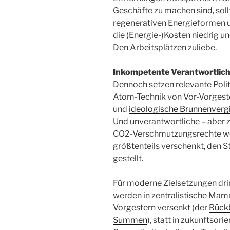
Geschäfte zu machen sind, soll
regenerativen Energieformen 
die (Energie-)Kosten niedrig u
Den Arbeitsplätzen zuliebe.
Inkompetente Verantwortlic
Dennoch setzen relevante Polit
Atom-Technik von Vor-Vorgester
und
ideologische Brunnenvergi
Und unverantwortliche – aber zu
CO2-Verschmutzungsrechte we
größtenteils verschenkt, den 
gestellt.
Für moderne Zielsetzungen dri
werden in zentralistische Ma
Vorgestern versenkt (der
Rückb
Summen
), statt in zukunftsorie