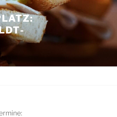
LATZ:
LDT­
G
ermine: