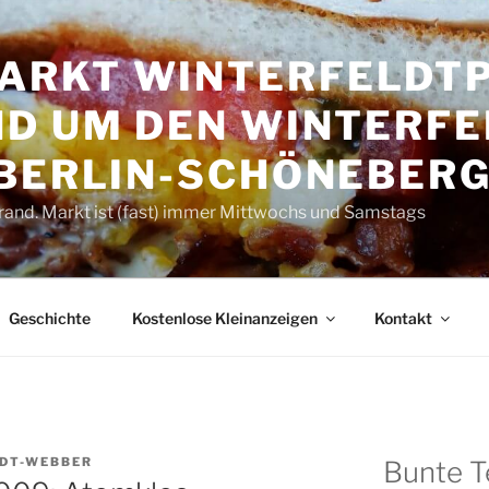
RKT WINTER­FELDT­P
D UM DEN WINTER­FE
 BERLIN-SCHÖNEBER
rand. Markt ist (fast) immer Mittwochs und Samstags
Geschichte
Kostenlose Kleinanzeigen
Kontakt
DT-WEBBER
Bunte T