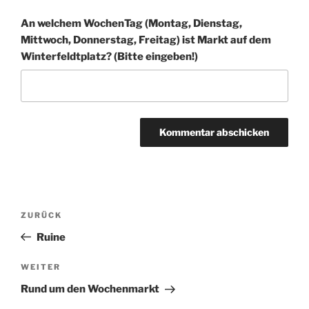
An welchem WochenTag (Montag, Dienstag,
Mittwoch, Donnerstag, Freitag) ist Markt auf dem
Winter­feldt­platz? (Bitte eingeben!)
A
l
t
Beitragsnavigation
Vorheriger
ZURÜCK
e
Beitrag
r
Ruine
n
Nächster
WEITER
a
Beitrag
t
Rund um den Wochenmarkt
i