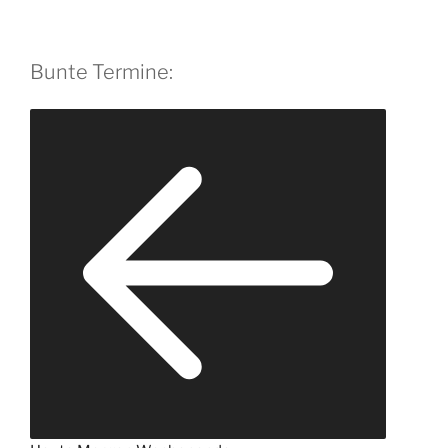
v
e
:
Bunte Termine: