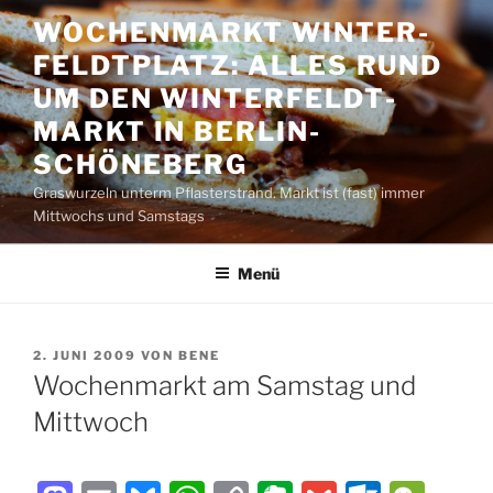
Zum
WOCHENMARKT WINTER­
Inhalt
FELDT­PLATZ: ALLES RUND
springen
UM DEN WINTER­FELDT­
MARKT IN BERLIN-
SCHÖNEBERG
Graswurzeln unterm Pflasterstrand. Markt ist (fast) immer
Mittwochs und Samstags
Menü
VERÖFFENTLICHT
2. JUNI 2009
VON
BENE
AM
Wochenmarkt am Samstag und
Mittwoch