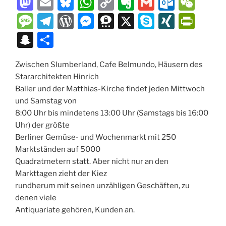
M
E
Bl
W
C
E
G
O
W
a
m
u
h
o
v
m
ut
e
M
T
W
M
T
X
S
XI
P
st
ai
e
at
p
er
ai
lo
C
e
el
or
e
hr
k
N
ri
S
T
o
l
s
s
y
n
l
o
h
ss
e
d
ss
e
y
G
nt
n
ei
d
k
A
Li
ot
k.
at
a
gr
P
e
e
p
Fr
Zwischen Slumberland, Cafe Belmundo, Häusern des
a
le
Stararchitekten Hinrich
o
y
p
n
e
c
g
a
re
n
m
e
ie
p
n
Baller und der Matthias-Kirche findet jeden Mittwoch
n
p
k
o
e
m
ss
g
a
n
c
und Samstag von
m
er
dl
8:00 Uhr bis mindetens 13:00 Uhr (Samstags bis 16:00
h
Uhr) der größte
y
at
Berliner Gemüse- und Wochenmarkt mit 250
Marktständen auf 5000
Quadratmetern statt.
Aber nicht nur an den
Markttagen zieht der Kiez
rundherum mit seinen unzähligen Geschäften, zu
denen viele
Antiquariate gehören, Kunden an.