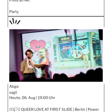
Preis an AK
Party
TAGE
STIPP
Abge
sagt
Heute, 06. Aug |
19:00 Uhr
🏳️‍🌈🏳️‍⚧️ QUEER LOVE AT FIRST SLIDE | Berlin | Power