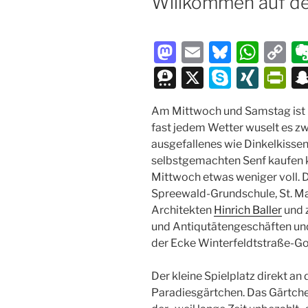
Willkommen auf dem
M
E
Bl
W
C
a
m
u
h
o
T
X
S
XI
P
st
ai
e
at
p
hr
k
N
ri
Am Mittwoch und Samstag ist M
o
l
s
s
y
e
y
G
nt
fast jedem Wetter wuselt es z
d
k
A
Li
e
p
Fr
ausgefallenes wie Dinkelkisse
o
y
p
n
m
e
ie
selbstgemachten Senf kaufen 
Mittwoch etwas weniger voll. 
n
p
k
a
n
Spreewald-Grundschule, St. Ma
dl
Architekten
Hinrich Baller
und z
y
und Antiqutätengeschäften un
der Ecke Winterfeldtstraße-Go
Der kleine Spielplatz direkt an
Paradiesgärtchen. Das Gärtchen