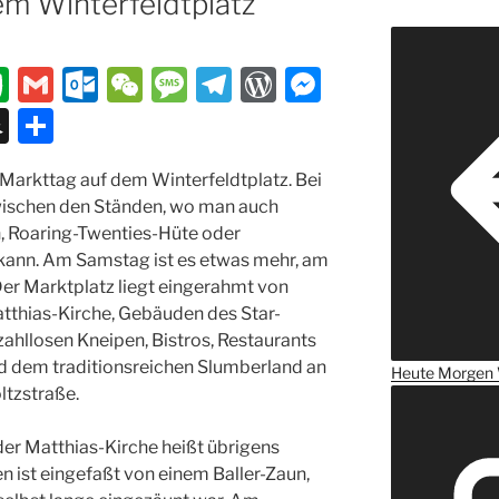
 Winter­feldt­platz
E
G
O
W
M
T
W
M
v
m
ut
e
e
el
or
e
S
T
er
ai
lo
C
ss
e
d
ss
n
ei
arkttag auf dem Winter­feldt­platz. Bei
n
l
o
h
a
gr
P
e
a
le
wischen den Ständen, wo man auch
ot
k.
at
g
a
re
n
p
n
n, Roaring-Twenties-Hüte oder
e
c
e
m
ss
g
c
kann. Am Samstag ist es etwas mehr, am
Der Marktplatz liegt eingerahmt von
o
er
h
tthias-Kirche, Gebäuden des Star-
m
at
ahllosen Kneipen, Bistros, Restaurants
d dem traditionsreichen Slumberland an
Heute
Morgen
ltzstraße.
 der Matthias-Kirche heißt übrigens
 ist eingefaßt von einem Baller-Zaun,