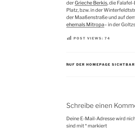
der
Grieche Berkis
, die Falafe
Platz, bzw. in der Winterfeldt
der Maaßenstraße und auf dem
ehemals Mitropa
– in der Goltz
POST VIEWS:
74
KATEGORIEN
AUF DER HOMEPAGE SICHTBAR
Schreibe einen Komm
Deine E-Mail-Adresse wird nicht
sind mit
*
markiert