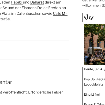
Getränken und 
l-Läden
Habibi
und
Baharat
direkt am
willkommen! 🧖🏼
straße und der Eismann Dolce Freddo an
 Platz im Cafehäuschen sowie
Café M -
straße.
TAGE
STIPP
Heute, 07. Au
Pop Up Bierga
entar
Leopoldplatz
 veröffentlicht.
Erforderliche Felder
Eintritt frei
Essen & Trink