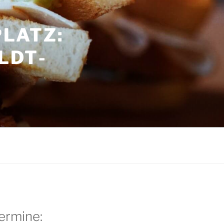
LATZ:
LDT­
G
ermine: