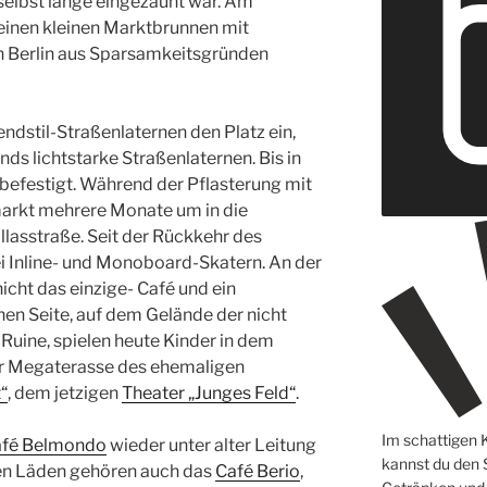
 selbst lange eingezäunt war. Am
einen kleinen Marktbrunnen mit
in Berlin aus Sparsamkeitsgründen
ndstil-Straßenlaternen den Platz ein,
s lichtstarke Straßenlaternen. Bis in
nbefestigt. Während der Pflasterung mit
arkt mehrere Monate um in die
allasstraße. Seit der Rückkehr des
bei Inline- und Monoboard-Skatern. An der
nicht das einzige- Café und ein
chen Seite, auf dem Gelände der nicht
Ruine, spielen heute Kinder in dem
er Megaterasse des ehemaligen
“
, dem jetzigen
Theater „Junges Feld“
.
Im schattigen 
fé Belmondo
wieder unter alter Leitung
kannst du den
eren Läden gehören auch das
Café Berio
,