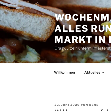
Zum
Inhalt
WOCHENMA
springen
ALLES RUN
MARKT IN
Graswurzeln unterm Pflasterst
Willkommen
Aktuelles
VERÖFFENTLICHT
22. JUNI 2026
VON
BENE
AM