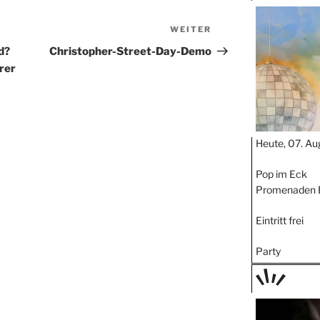
TAGE
STIPP
WEITER
Nächster
Beitrag
d?
Christopher-Street-Day-Demo
rer
Heute, 07. Au
Pop im Eck
Promenaden 
Eintritt frei
Party
TAGE
STIPP