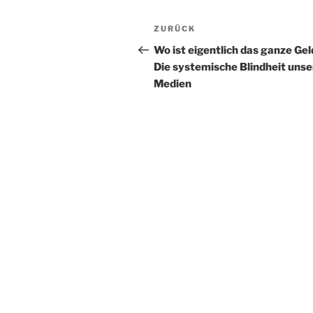
t
Beitragsnavigation
Vorheriger
ZURÜCK
e
Beitrag
r
Wo ist eigentlich das ganze Gel
n
Die systemische Blindheit unse
a
Medien
t
i
v
e
: