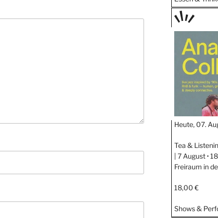
TAGE
STIPP
Heute, 07. Au
Tea & Listeni
| 7 August • 
Freiraum in d
18,00 €
Shows & Per