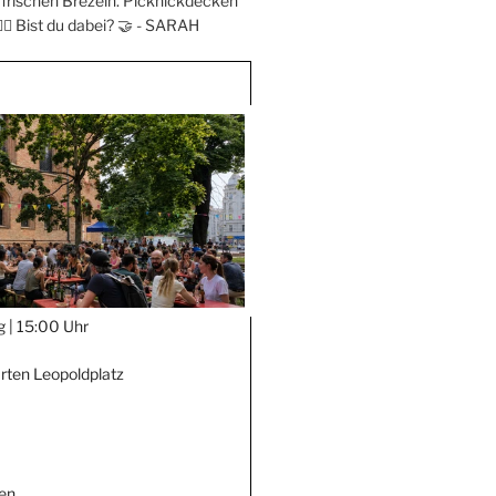
frischen Brezeln. Picknickdecken
‍♀️ Bist du dabei? 🤝 -
SARAH
g |
15:00 Uhr
rten Leopoldplatz
en