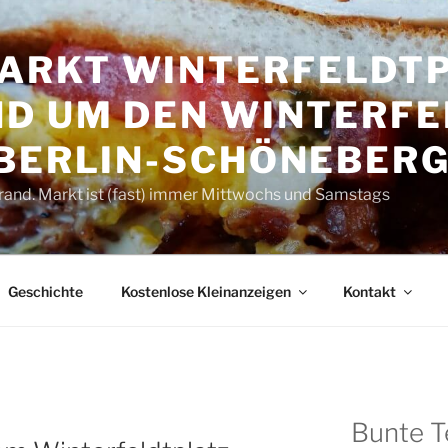
RKT WINTER­FELDT­P
D UM DEN WINTER­FE
 BERLIN-SCHÖNEBER
rand. Markt ist (fast) immer Mittwochs und Samstags
Geschichte
Kostenlose Kleinanzeigen
Kontakt
Bunte T