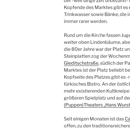
der -weil lange Zeit unbezahlt-
Kopfende des Marktes gibt es 
Trinkwasser sowie Bänke, die 
immer rarer werden.
Rund um die Kirche fassen Juge
weiter oben Lindenbäume, abend
die 80er Jahre war der Platz u
Steinplatten zog der Wochenm
Gleditschstraße
, südlich der P
Marktes ist der Platz beliebt 
Kopfseite des Platzes gibt es -
türkisches Bistro. An der östli
mehr existierenden Kultkneipe 
größeren Spielplatz und auf d
(Puppen)Theaters „Hans Wurst
Seit einigen Monaten ist das
Ca
offen, zu den traditionsreich