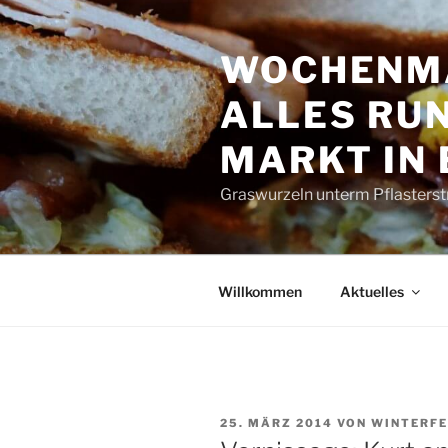
Zum
Inhalt
WOCHENMA
springen
ALLES RUN
MARKT IN
Graswurzeln unterm Pflasterst
Willkommen
Aktuelles
VERÖFFENTLICHT
25. MÄRZ 2014
VON
WINTERFE
AM