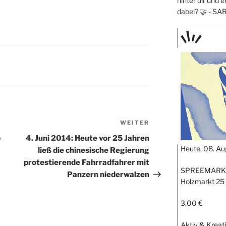
hinter dir und e
dabei? 🤝 -
SA
TAGE
STIPP
WEITER
Nächster
Beitrag
b
4. Juni 2014: Heute vor 25 Jahren
Heute, 08. Au
ließ die chinesische Regierung
protestierende Fahrradfahrer mit
SPREEMARKT
Panzern niederwalzen
Holzmarkt 25
3,00 €
Aktiv & Kreat