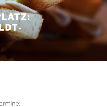
LATZ:
LDT­
G
ermine: