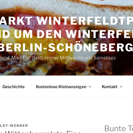
RKT WINTER­FELDT­P
D UM DEN WINTER­FE
 BERLIN-SCHÖNEBER
rand. Markt ist (fast) immer Mittwochs und Samstags
Geschichte
Kostenlose Kleinanzeigen
Kontakt
LDT-WEBBER
Bunte T