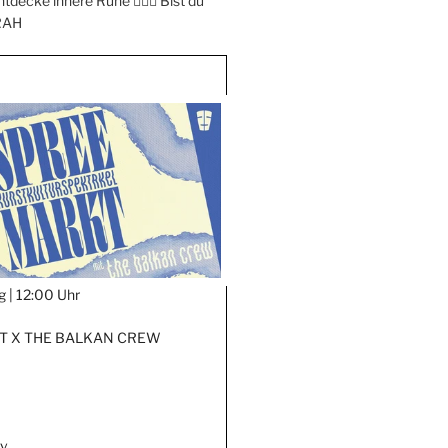
ntdecke innere Ruhe 🧘‍♀️✨ Bist du
RAH
g |
12:00 Uhr
 X THE BALKAN CREW
iv