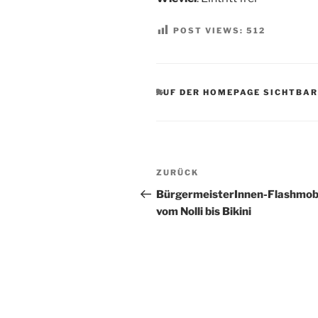
POST VIEWS:
512
KATEGORIEN
AUF DER HOMEPAGE SICHTBAR
Beitragsnavigation
Vorheriger
ZURÜCK
Beitrag
BürgermeisterInnen-Flashmo
vom Nolli bis Bikini