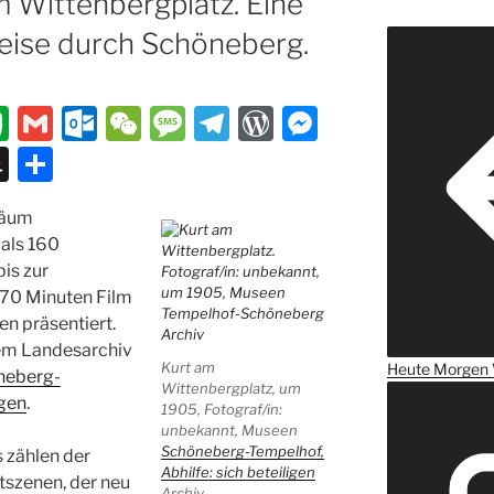
m Wittenbergplatz. Eine
reise durch Schöneberg.
E
G
O
W
M
T
W
M
v
m
ut
e
e
el
or
e
S
T
er
ai
lo
C
ss
e
d
ss
n
ei
läum
n
l
o
h
a
gr
P
e
a
le
als 160
ot
k.
at
g
a
re
n
p
n
is zur
e
c
e
m
ss
g
c
 70 Minuten Film
en präsentiert.
o
er
h
em Landesarchiv
m
at
Kurt am
Heute
Morgen
neberg-
Wittenbergplatz, um
igen
.
1905, Fotograf/in:
unbekannt, Museen
Schöneberg-Tempelhof,
 zählen der
Abhilfe: sich beteiligen
tszenen, der neu
Archiv