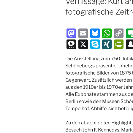
Vernissage: Kurt a
fotografische Zeit
M
E
Bl
W
C
a
m
u
h
o
T
X
S
XI
P
st
ai
e
at
p
hr
k
N
ri
Die Ausstellung zum 750. Jubi
o
l
s
s
y
e
y
G
nt
Schönebergs präsentiert mehr 
d
k
A
Li
e
p
Fr
fotografische Bilder von 1875 b
o
y
p
n
m
e
ie
Gegenwart. Zusätzlich werden
aus den 1910er bis 1970er Jahr
n
p
k
a
n
Alle Exponate stammen aus d
dl
Berlin sowie den Museen
Schö
y
Tempelhof, Abhilfe: sich beteil
Zu den abgebildeten Highlights
Besuch John F. Kennedys, Mark