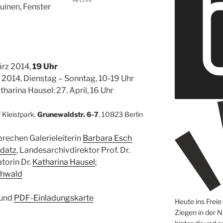
uinen, Fenster
ärz 2014,
19 Uhr
i 2014, Dienstag – Sonntag, 10-19 Uhr
harina Hausel: 27. April, 16 Uhr
 Kleistpark,
Grunewaldstr. 6-7
, 10823 Berlin
prechen Galerieleiterin
Barbara Esch
ddatz
, Landesarchivdirektor Prof. Dr.
torin Dr.
Katharina Hausel
;
Ehwald
und
PDF-Einladungskarte
Heute ins Frei
Ziegen in der N