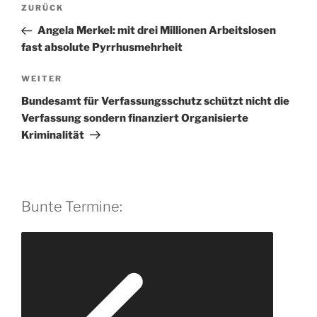
Beitragsnavigation
Vorheriger
ZURÜCK
Beitrag
Angela Merkel: mit drei Millionen Arbeitslosen
fast absolute Pyrrhusmehrheit
Nächster
WEITER
Beitrag
Bundesamt für Verfassungsschutz schützt nicht die
Verfassung sondern finanziert Organisierte
Kriminalität
Bunte Termine: