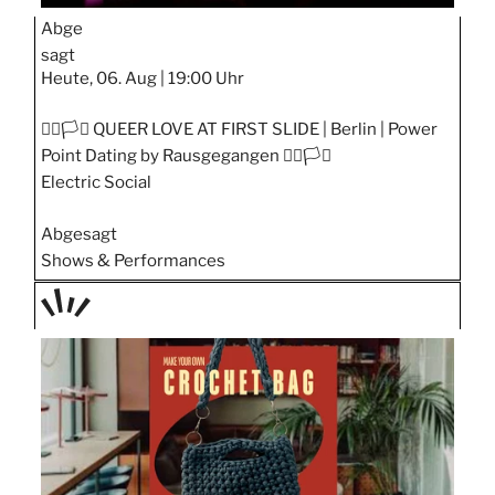
Abge
sagt
Heute, 06. Aug |
19:00 Uhr
🏳️‍🌈🏳️‍⚧️ QUEER LOVE AT FIRST SLIDE | Berlin | Power
Point Dating by Rausgegangen 🏳️‍🌈🏳️‍⚧️
Electric Social
Abgesagt
Shows & Performances
TAGE
STIPP