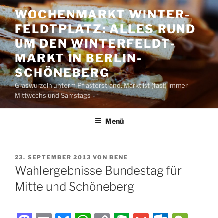
Zum
WOCHENMARKT WINTER­
Inhalt
FELDT­PLATZ: ALLES RUND
springen
UM DEN WINTER­FELDT­
MARKT IN BERLIN-
SCHÖNEBERG
Graswurzeln unterm Pflasterstrand. Markt ist (fast) immer
Mittwochs und Samstags
Menü
VERÖFFENTLICHT
23. SEPTEMBER 2013
VON
BENE
AM
Wahlergebnisse Bundestag für
Mitte und Schöneberg