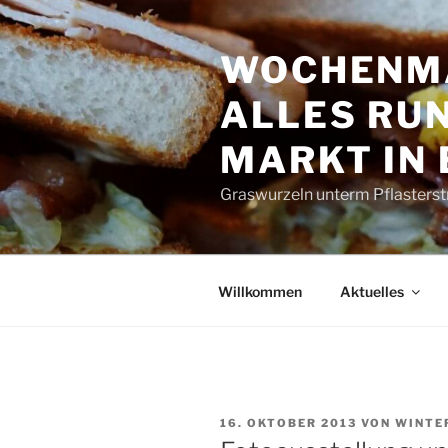
Zum
Inhalt
WOCHENMA
springen
ALLES RUN
MARKT IN
Graswurzeln unterm Pflasterst
Willkommen
Aktuelles
VERÖFFENTLICHT
16. OKTOBER 2013
VON
WINTE
AM