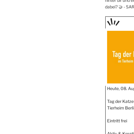
hinter dir und e
dabei? 🤝 -
SA
TAGE
STIPP
Heute, 08. Au
Tag der Katze
Tierheim Berl
Eintritt frei
Aktiv & Kreat