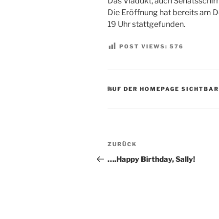
Das Viadukt, auch Senatsschirm
Die Eröffnung hat bereits am 
19 Uhr stattgefunden.
POST VIEWS:
576
KATEGORIEN
AUF DER HOMEPAGE SICHTBAR
Beitragsnavigation
Vorheriger
ZURÜCK
Beitrag
….Happy Birthday, Sally!