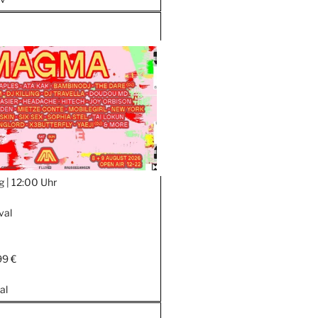
g |
12:00 Uhr
val
99 €
al