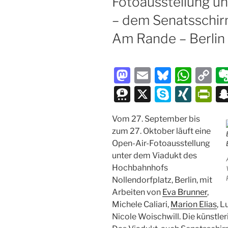
Fotoausstellung u
– dem Senatsschirm
Am Rande – Berlin
M
E
Bl
W
C
a
m
u
h
o
T
X
S
XI
P
st
ai
e
at
p
hr
k
N
ri
Vom 27. September bis
o
l
s
s
y
e
y
G
nt
zum 27. Oktober läuft eine
d
k
A
Li
e
p
Fr
Open-Air-Fotoausstellung
o
y
p
n
m
e
ie
unter dem Viadukt des
Hochbahnhofs
n
p
k
a
n
Nollendorfplatz, Berlin, mit
dl
Arbeiten von
Eva Brunner
,
y
Michele Caliari,
Marion Elias
, 
Nicole Woischwill. Die künstler