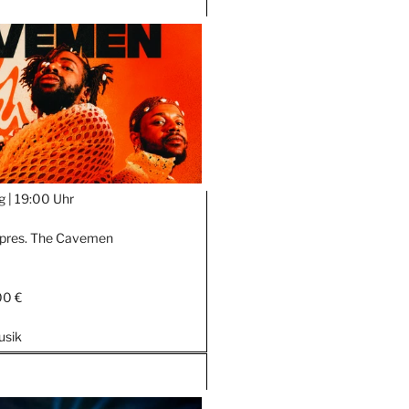
g |
19:00 Uhr
 pres. The Cavemen
00 €
usik