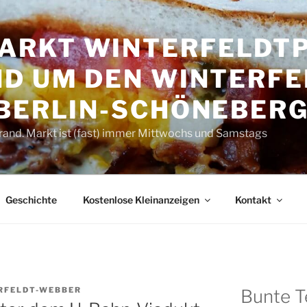
RKT WINTER­FELDT­P
D UM DEN WINTER­FE
 BERLIN-SCHÖNEBER
rand. Markt ist (fast) immer Mittwochs und Samstags
Geschichte
Kostenlose Kleinanzeigen
Kontakt
RFELDT-WEBBER
Bunte T