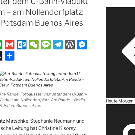
nter dem U-Bahn-Viadukt
 – am Nollendorfplatz:
 Potsdam Buenos Aires
E
G
O
W
M
T
W
M
v
m
ut
e
e
el
or
e
S
T
er
ai
lo
C
ss
e
d
ss
n
ei
n
l
o
h
a
gr
P
e
a
le
ot
k.
at
g
a
re
n
p
n
e
c
e
m
ss
g
c
Am-Rande: Fotoausstellung unter dem U-Bahn-
o
er
Viadukt am Nollendorfplatz. Am Rande – Berlin
h
Heute
Morgen
Potsdam Buenos Aires
m
at
Lutz Matschke, Stephanie Neumann und
ische Leitung hat Christine Kisorsy.