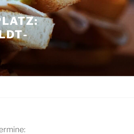
LATZ:
LDT­
G
ermine: