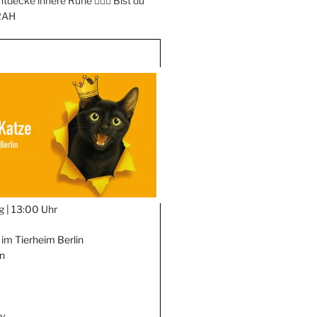
ntdecke innere Ruhe 🧘‍♀️✨ Bist du
RAH
g |
13:00 Uhr
 im Tierheim Berlin
in
iv