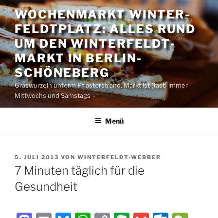
Zum
WOCHENMARKT WINTER­
Inhalt
FELDT­PLATZ: ALLES RUND
springen
UM DEN WINTER­FELDT­
MARKT IN BERLIN-
SCHÖNEBERG
Graswurzeln unterm Pflasterstrand. Markt ist (fast) immer
Mittwochs und Samstags
Menü
VERÖFFENTLICHT
5. JULI 2013
VON
WINTERFELDT-WEBBER
AM
7 Minuten täglich für die
Gesundheit