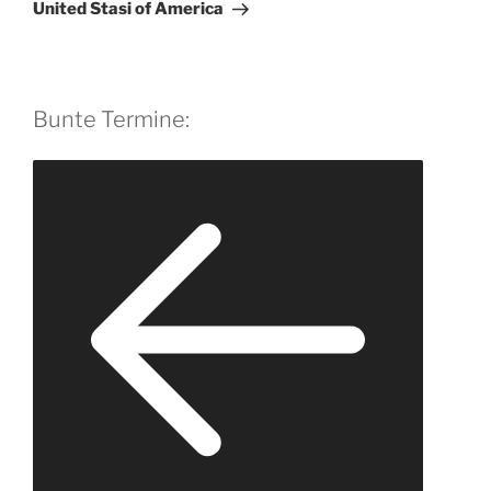
Beitrag
United Stasi of America
Bunte Termine: