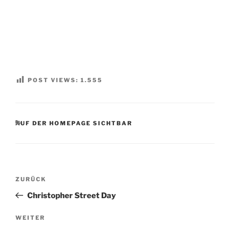
POST VIEWS:
1.555
KATEGORIEN
AUF DER HOMEPAGE SICHTBAR
Beitragsnavigation
Vorheriger
ZURÜCK
Beitrag
Christopher Street Day
Nächster
WEITER