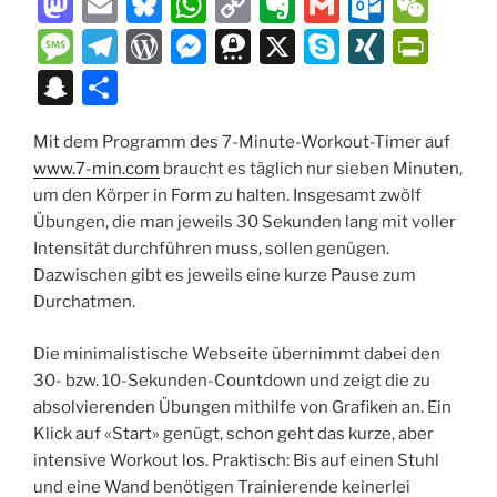
M
E
Bl
W
C
E
G
O
W
a
m
u
h
o
v
m
ut
e
M
T
W
M
T
X
S
XI
P
st
ai
e
at
p
er
ai
lo
C
e
el
or
e
hr
k
N
ri
S
T
o
l
s
s
y
n
l
o
h
ss
e
d
ss
e
y
G
nt
n
ei
d
k
A
Li
ot
k.
at
a
gr
P
e
e
p
Fr
Mit dem Programm des 7-Minute-Workout-Timer auf
a
le
www.7-min.com
braucht es täglich nur sieben Minuten,
o
y
p
n
e
c
g
a
re
n
m
e
ie
p
n
um den Körper in Form zu halten. Insgesamt zwölf
n
p
k
o
e
m
ss
g
a
n
c
Übungen, die man jeweils 30 Sekunden lang mit voller
m
er
dl
Intensität durchführen muss, sollen genügen.
h
Dazwischen gibt es jeweils eine kurze Pause zum
y
at
Durchatmen.
Die minimalistische Webseite übernimmt dabei den
30- bzw. 10-Sekunden-Countdown und zeigt die zu
absolvierenden Übungen mithilfe von Grafiken an. Ein
Klick auf «Start» genügt, schon geht das kurze, aber
intensive Workout los. Praktisch: Bis auf einen Stuhl
und eine Wand benötigen Trainierende keinerlei