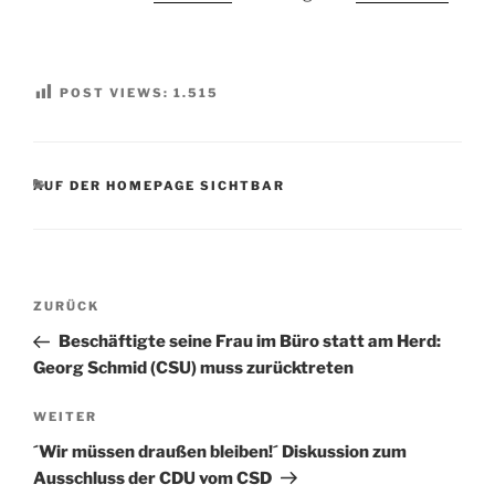
POST VIEWS:
1.515
KATEGORIEN
AUF DER HOMEPAGE SICHTBAR
Beitragsnavigation
Vorheriger
ZURÜCK
Beitrag
Beschäftigte seine Frau im Büro statt am Herd:
Georg Schmid (CSU) muss zurücktreten
Nächster
WEITER
Beitrag
´Wir müssen draußen bleiben!´ Diskussion zum
Ausschluss der CDU vom CSD