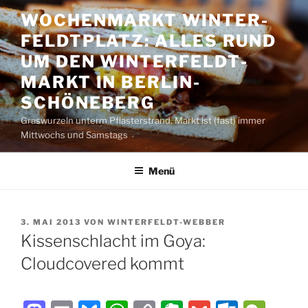
Zum
WOCHENMARKT WINTER­
Inhalt
FELDT­PLATZ: ALLES RUND
springen
UM DEN WINTER­FELDT­
MARKT IN BERLIN-
SCHÖNEBERG
Graswurzeln unterm Pflasterstrand. Markt ist (fast) immer
Mittwochs und Samstags
Menü
VERÖFFENTLICHT
3. MAI 2013
VON
WINTERFELDT-WEBBER
AM
Kissenschlacht im Goya:
Cloudcovered kommt