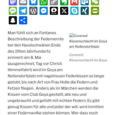
M
E
Bl
W
C
E
G
O
W
a
m
u
h
o
v
m
ut
e
M
T
W
M
T
X
S
XI
P
st
ai
e
at
p
er
ai
lo
C
e
el
or
e
hr
k
N
ri
S
T
o
l
s
s
y
n
l
o
h
ss
e
d
ss
e
y
G
nt
n
ei
d
k
A
Li
ot
k.
at
a
gr
P
e
e
p
Fr
Man fühlt sich an Fontanes
a
le
Beschreibung der Federnernte
o
y
p
n
e
c
g
a
re
n
m
e
ie
p
n
bei den Havelschwänen Ende
n
p
k
o
e
m
ss
g
a
n
c
des 19ten Jahrhunderts
Covered:
m
er
dl
erinnert: am 8. Mai
h
Kissenschlacht im Goya
(ausgerechnet, Tag vor Christi
y
at
Himmelfahrt) wird im Goya am
Nollendorfplatz mit nagelneuen Federkissen so lange
getobt, bis nach Art von Frau Holle die Federn und
Fetzen fliegen. Anders als im Märchen werden die
Kissen vom Club Goya gestellt, alle neu und
ungebraucht und gefüllt mit echten Federn. Es gibt
genug Kissen für alle und jeder der will, wird inmitten
einer Federnwolke stehen können. Wer dazu noch