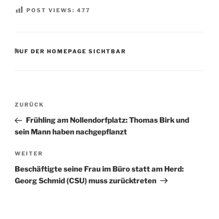
POST VIEWS:
477
KATEGORIEN
AUF DER HOMEPAGE SICHTBAR
Beitragsnavigation
Vorheriger
ZURÜCK
Beitrag
Frühling am Nollendorfplatz: Thomas Birk und
sein Mann haben nachgepflanzt
Nächster
WEITER
Beitrag
Beschäftigte seine Frau im Büro statt am Herd:
Georg Schmid (CSU) muss zurücktreten