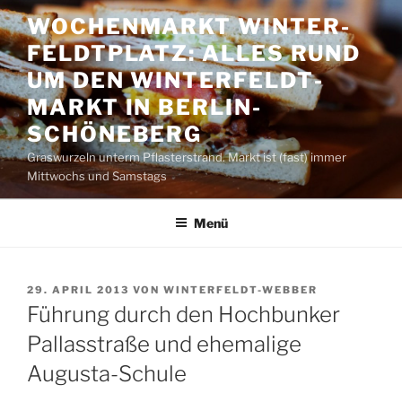
Zum
WOCHENMARKT WINTER­
Inhalt
FELDT­PLATZ: ALLES RUND
springen
UM DEN WINTER­FELDT­
MARKT IN BERLIN-
SCHÖNEBERG
Graswurzeln unterm Pflasterstrand. Markt ist (fast) immer
Mittwochs und Samstags
Menü
VERÖFFENTLICHT
29. APRIL 2013
VON
WINTERFELDT-WEBBER
AM
Führung durch den Hochbunker
Pallasstraße und ehemalige
Augusta-Schule