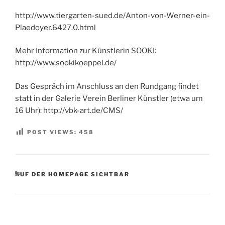
http://www.tiergarten-sued.de/Anton-von-Werner-ein-
Plaedoyer.6427.0.html
Mehr Information zur Künstlerin SOOKI:
http://www.sookikoeppel.de/
Das Gespräch im Anschluss an den Rundgang findet
statt in der Galerie Verein Berliner Künstler (etwa um
16 Uhr): http://vbk-art.de/CMS/
POST VIEWS:
458
KATEGORIEN
AUF DER HOMEPAGE SICHTBAR
Beitragsnavigation