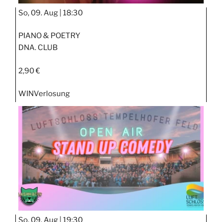
So, 09. Aug |
18:30
PIANO & POETRY
DNA. CLUB
2,90 €
WIN
Verlosung
So, 09. Aug |
19:30