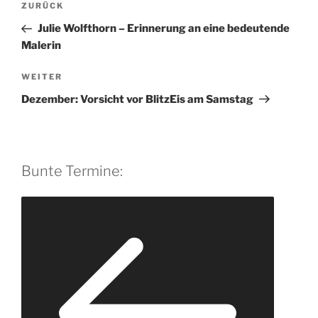
Vorheriger
ZURÜCK
Beitrag
Julie Wolfthorn – Erinnerung an eine bedeutende
Malerin
Nächster
WEITER
Beitrag
Dezember: Vorsicht vor BlitzEis am Samstag
Bunte Termine: