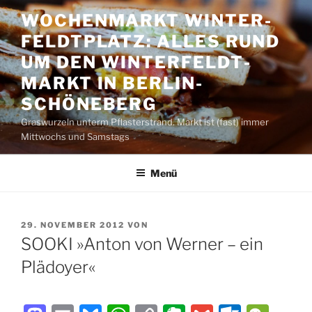
Zum
WOCHENMARKT WINTER­
Inhalt
FELDT­PLATZ: ALLES RUND
springen
UM DEN WINTER­FELDT­
MARKT IN BERLIN-
SCHÖNEBERG
Graswurzeln unterm Pflasterstrand. Markt ist (fast) immer
Mittwochs und Samstags
Menü
VERÖFFENTLICHT
29. NOVEMBER 2012
VON
AM
SOOKI »Anton von Werner – ein
Plädoyer«