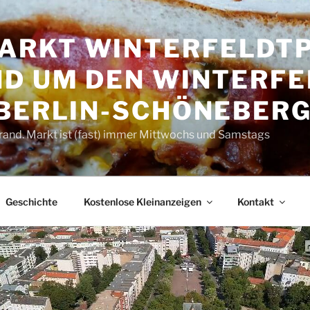
RKT WINTER­FELDT­P
D UM DEN WINTER­FE
 BERLIN-SCHÖNEBER
rand. Markt ist (fast) immer Mittwochs und Samstags
Geschichte
Kostenlose Kleinanzeigen
Kontakt