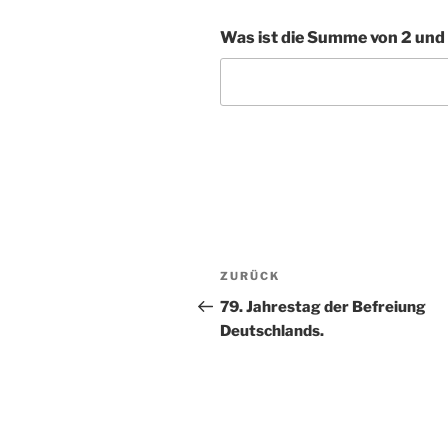
Was ist die Summe von 2 und 7
A
l
t
Beitragsnavigation
Vorheriger
ZURÜCK
e
Beitrag
r
79. Jahrestag der Befreiung
n
Deutschlands.
a
t
i
v
e