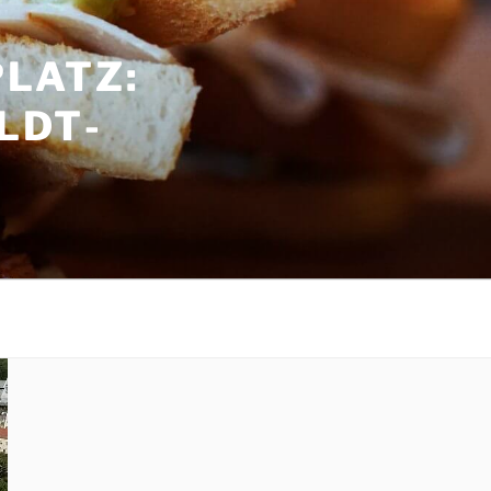
LATZ:
LDT­
G