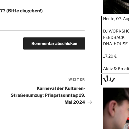
? (Bitte eingeben!)
Heute, 07. Au
DJ WORKSHOP
FEEDBACK
DNA. HOUSE
17,20 €
Aktiv & Kreat
WEITER
Nächster
Beitrag
TAGE
Karneval der Kulturen-
STIPP
Straßenumzug: Pfingstsonntag 19.
Mai 2024