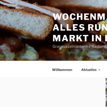
Zum
Inhalt
WOCHENMA
springen
ALLES RUN
MARKT IN
Graswurzeln unterm Pflasterst
Willkommen
Aktuelles