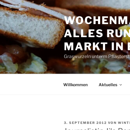
Zum
Inhalt
WOCHENMA
springen
ALLES RUN
MARKT IN
Graswurzeln unterm Pflasterst
Willkommen
Aktuelles
VERÖFFENTLICHT
3. SEPTEMBER 2012
VON
WINT
AM