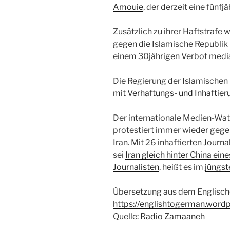
Amouie
, der derzeit eine fünfj
Zusätzlich zu ihrer Haftstraf
gegen die Islamische Republik
einem 30jährigen Verbot medial
Die Regierung der Islamischen 
mit Verhaftungs- und Inhaftie
Der internationale Medien-Wa
protestiert immer wieder gegen
Iran. Mit 26 inhaftierten Journa
sei
Iran gleich hinter China ein
Journalisten
, heißt es im
jüngst
Übersetzung aus dem Englisch
https://englishtogerman.word
Quelle:
Radio Zamaaneh