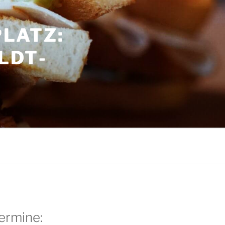
LATZ:
LDT­
G
ermine: