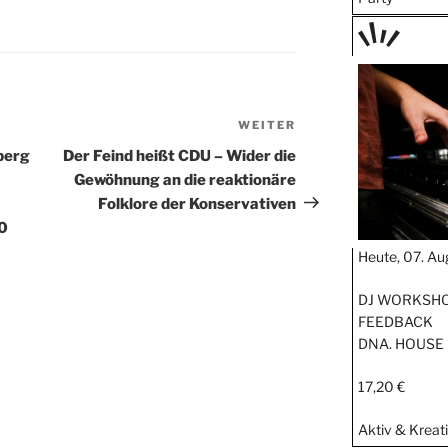
TAGE
STIPP
WEITER
Nächster
Beitrag
eberg
Der Feind heißt CDU – Wider die
Gewöhnung an die reaktionäre
Folklore der Konservativen
0
Heute, 07. Au
DJ WORKSHOP
FEEDBACK
DNA. HOUSE
17,20 €
Aktiv & Kreat