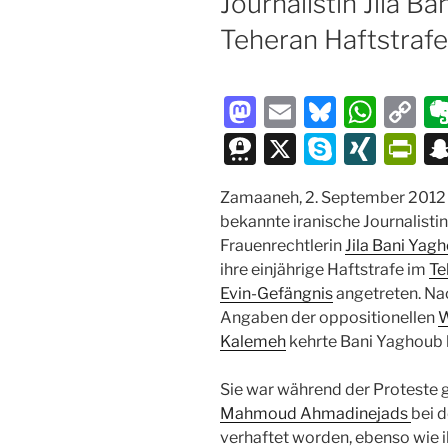
Journalistin Jila Ba
Teheran Haftstrafe
M
E
Bl
W
C
a
m
u
h
o
T
X
S
XI
P
st
ai
e
at
p
hr
k
N
ri
Zamaaneh, 2. September 2012 
o
l
s
s
y
e
y
G
nt
bekannte iranische Journalisti
d
k
A
Li
e
p
Fr
Frauenrechtlerin
Jila Bani Yag
o
y
p
n
m
e
ie
ihre einjährige Haftstrafe im
Te
Evin-Gefängnis
n
angetreten. Na
p
k
a
n
Angaben der oppositionellen
W
dl
Kalemeh
kehrte Bani Yaghoub h
y
Sie war während der Proteste 
Mahmoud Ahmadinejads
bei 
verhaftet worden, ebenso wie i