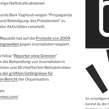
ährige Haftstrafe ableistet.
e wurde Bani Yaghoub wegen “Propaganda
 und Beleidigung des Präsidenten” zu
er Aktivitäten verurteilt.
Republik hat auf die
Proteste von 2009
rungswellen
gegen Journalisten reagiert.
tchdog “
Reporter ohne Grenzen
”
 die Behandlung von Journalisten in
listen und 18 inhaftierten Netzaktivisten
es der größten Gefängnisse für
en Bericht
der Organisation.
en:
press.com/
Im schattigen 
kannst du den