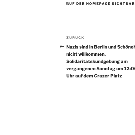
KATEGORIEN
AUF DER HOMEPAGE SICHTBAR
Beitragsnavigation
Vorheriger
ZURÜCK
Beitrag
Nazis sind in Berlin und Schön
nicht willkommen.
Solidaritätskundgebung am
vergangenen Sonntag um 12:0
Uhr auf dem Grazer Platz