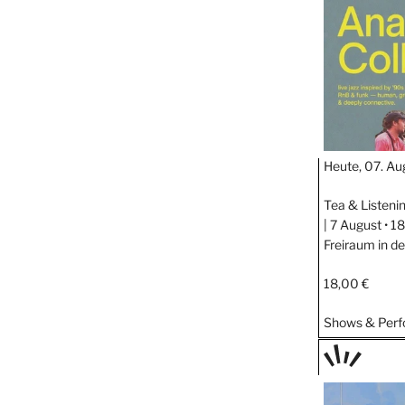
STIPP
Heute, 07. Au
Tea & Listeni
| 7 August • 
Freiraum in d
18,00 €
Shows & Per
TAGE
STIPP