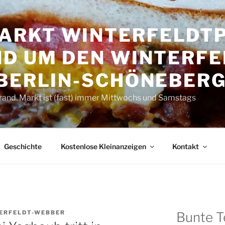
RKT WINTER­FELDT­P
D UM DEN WINTER­FE
 BERLIN-SCHÖNEBER
rand. Markt ist (fast) immer Mittwochs und Samstags
Geschichte
Kostenlose Kleinanzeigen
Kontakt
ERFELDT-WEBBER
Bunte T