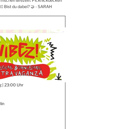
frischen Brezeln. Picknickdecken
‍♀️ Bist du dabei? 🤝 -
SARAH
g |
23:00 Uhr
lin