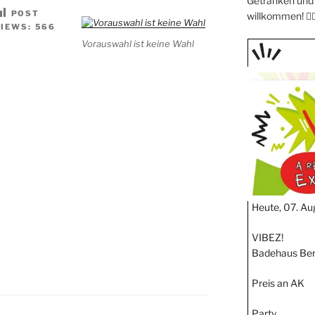
Getränken und 
POST
willkommen! 🧖🏼
VIEWS:
566
Vorauswahl ist keine Wahl
TAGE
STIPP
Heute, 07. Au
VIBEZ!
Badehaus Ber
Preis an AK
Party