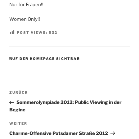
Nur für Frauen!!
Women Only!!
POST VIEWS:
532
KATEGORIEN
AUF DER HOMEPAGE SICHTBAR
Beitragsnavigation
Vorheriger
ZURÜCK
Beitrag
Sommerolympiade 2012: Public Viewing in der
Begine
Nächster
WEITER
Beitrag
Charme-Offensive Potsdamer Straße 2012