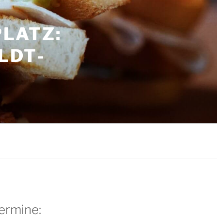
LATZ:
LDT­
G
ermine: