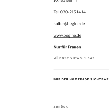
10783 Berlin
Tel: 030-215 14 14
kultur@begine.de
www.begine.de
Nur für Frauen
POST VIEWS:
1.543
KATEGORIEN
AUF DER HOMEPAGE SICHTBAR
Beitragsnavigation
Vorheriger
ZURÜCK