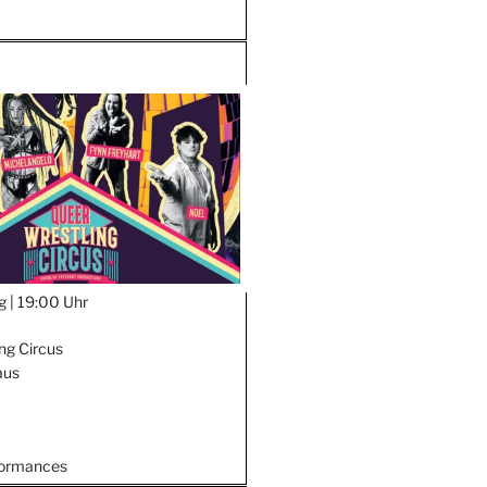
g |
19:00 Uhr
ng Circus
aus
formances