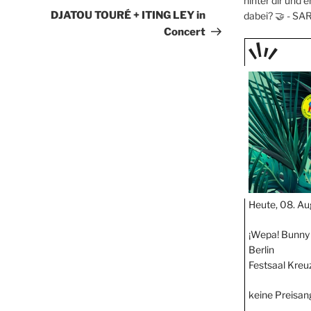
hinter dir und e
Beitrag
DJATOU TOURÉ + ITING LEY in
dabei? 🤝 -
SA
Concert
TAGE
STIPP
Heute, 08. Au
¡Wepa! Bunny 
Berlin
Festsaal Kreu
keine Preisa