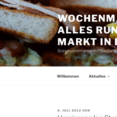
Zum
Inhalt
WOCHENMA
springen
ALLES RUN
MARKT IN
Graswurzeln unterm Pflasterst
Willkommen
Aktuelles
VERÖFFENTLICHT
6. JULI 2012
VON
AM