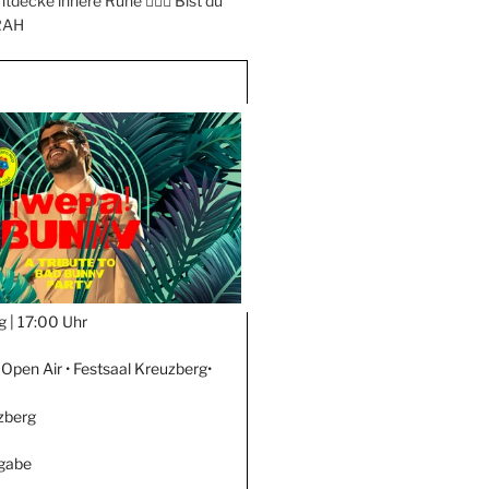
ntdecke innere Ruhe 🧘‍♀️✨ Bist du
RAH
g |
17:00 Uhr
Open Air • Festsaal Kreuzberg•
zberg
ngabe