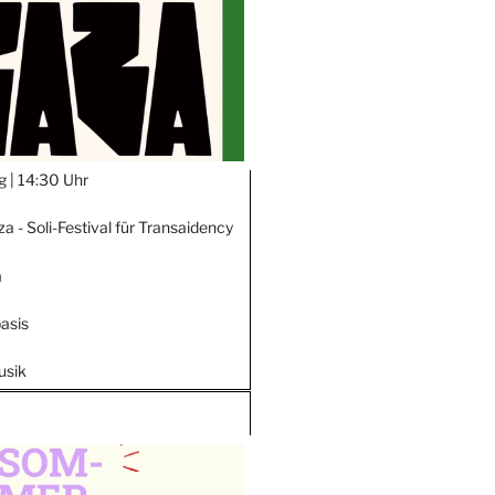
g |
14:30 Uhr
za - Soli-Festival für Transaidency
m
asis
usik