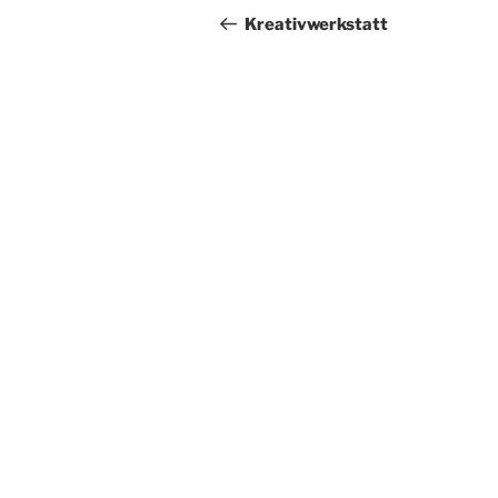
Beitrag
Kreativwerkstatt