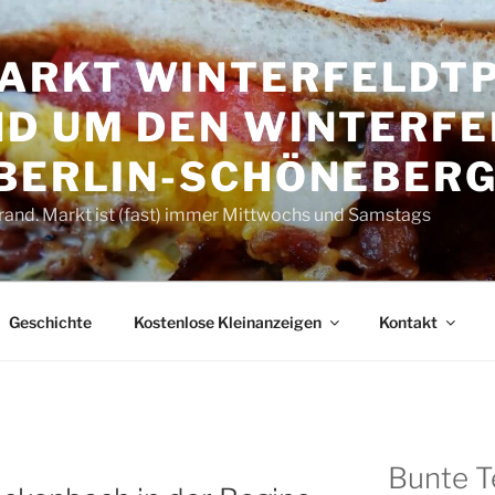
RKT WINTER­FELDT­P
D UM DEN WINTER­FE
 BERLIN-SCHÖNEBER
rand. Markt ist (fast) immer Mittwochs und Samstags
Geschichte
Kostenlose Kleinanzeigen
Kontakt
Bunte T