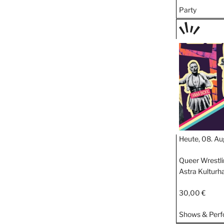
Party
TAGE
STIPP
Heute, 08. Au
Queer Wrestli
Astra Kulturh
30,00 €
Shows & Per