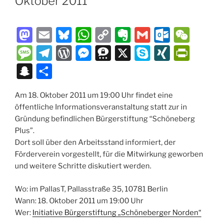
Oktober 2011
M
E
Bl
W
C
E
G
O
W
a
m
u
h
o
v
m
ut
e
M
T
W
M
T
X
S
XI
P
st
ai
e
at
p
er
ai
lo
C
e
el
or
e
hr
k
N
ri
S
T
o
l
s
s
y
n
l
o
h
ss
e
d
ss
e
y
G
nt
n
ei
d
k
A
Li
ot
k.
at
a
gr
P
e
e
p
Fr
Am 18. Oktober 2011 um 19:00 Uhr findet eine
a
le
öffentliche Informationsveranstaltung statt zur in
o
y
p
n
e
c
g
a
re
n
m
e
ie
p
n
Gründung befindlichen Bürgerstiftung “Schöneberg
n
p
k
o
e
m
ss
g
a
n
c
Plus”.
m
er
dl
Dort soll über den Arbeitsstand informiert, der
h
Förderverein vorgestellt, für die Mitwirkung geworben
y
at
und weitere Schritte diskutiert werden.
Wo: im PallasT, Pallasstraße 35, 10781 Berlin
Wann: 18. Oktober 2011 um 19:00 Uhr
Wer:
Initiative Bürgerstiftung „Schöneberger Norden“