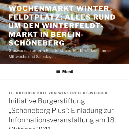
Zum
WOCHENMARKT WINTER­
Inhalt
FELDT­PLATZ: ALLES RUND
springen
UM DEN WINTER­FELDT­
MARKT IN BERLIN-
SCHÖNEBERG
Graswurzeln unterm Pflasterstrand. Markt ist (fast) immer
Mittwochs und Samstags
Menü
VERÖFFENTLICHT
11. OKTOBER 2011
VON
WINTERFELDT-WEBBER
AM
Initiative Bürgerstiftung
„Schöneberg Plus“: Einladung zur
Informationsveranstaltung am 18.