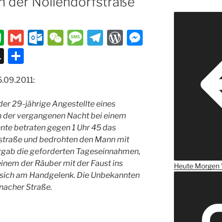
n der Nollendorfstraße
E
G
O
W
M
T
W
M
v
m
ut
e
e
el
or
e
S
T
er
ai
lo
C
ss
e
d
ss
n
ei
.09.2011:
n
l
o
h
a
gr
P
e
a
le
ot
k.
at
g
a
re
n
p
n
der 29-jährige Angestellte eines
e
c
e
m
ss
g
c
n der vergangenen Nacht bei einem
te betraten gegen 1 Uhr 45 das
o
er
h
fstraße und bedrohten den Mann mit
m
at
ergab die geforderten Tageseinnahmen,
inem der Räuber mit der Faust ins
Heute
Morgen
er sich am Handgelenk. Die Unbekannten
enacher Straße.