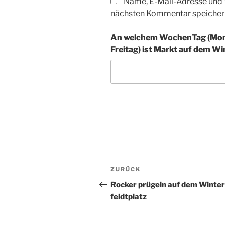
Name, E-Mail-Adresse und 
nächsten Kommentar speicher
An welchem WochenTag (Mont
Freitag) ist Markt auf dem Win
A
l
t
Beitragsnavigation
Vorheriger
ZURÜCK
e
Beitrag
r
Rocker prügeln auf dem Winter
n
feldt­platz
a
t