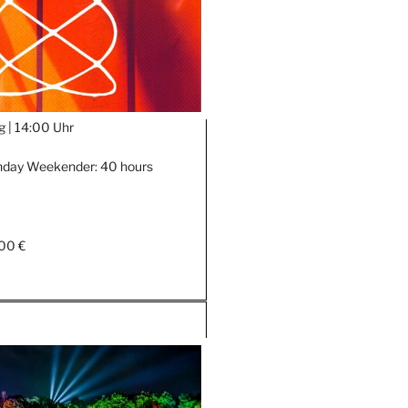
g |
14:00 Uhr
thday Weekender: 40 hours
00 €