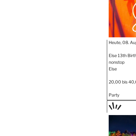
Heute, 08. Au
Else 13th Bir
nonstop
Else
20,00 bis 40,
Party
TAGE
STIPP