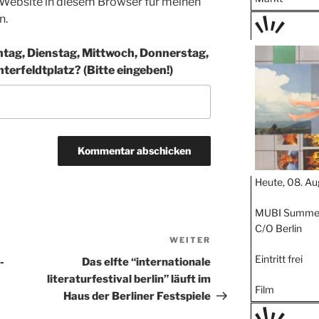
Website in diesem Browser für meinen
n.
TAGE
ag, Dienstag, Mittwoch, Donnerstag,
STIPP
ter­feldt­platz? (Bitte eingeben!)
Heute, 08. Au
MUBI Summer 
C/O Berlin
WEITER
Nächster
Beitrag
Eintritt frei
­
Das elfte “internationale
literaturfestival berlin” läuft im
Film
Haus der Berliner Festspiele