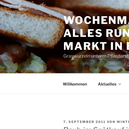
Zum
Inhalt
WOCHENMA
springen
ALLES RUN
MARKT IN
Graswurzeln unterm Pflasterst
Willkommen
Aktuelles
VERÖFFENTLICHT
7. SEPTEMBER 2011
VON
WINT
AM