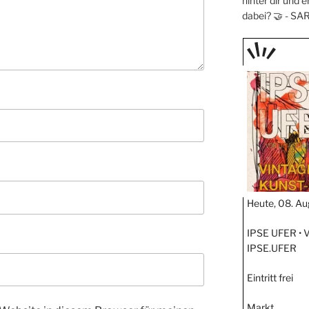
hinter dir und e
dabei? 🤝 -
SA
TAGE
STIPP
Heute, 08. Au
IPSE UFER • 
IPSE.UFER
Eintritt frei
Markt