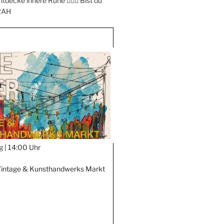
ntdecke innere Ruhe 🧘‍♀️✨ Bist du
RAH
g |
14:00 Uhr
Vintage & Kunsthandwerks Markt