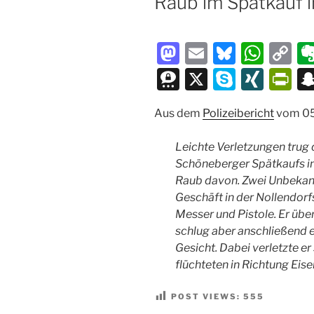
Raub im Spätkauf i
M
E
Bl
W
C
a
m
u
h
o
T
X
S
XI
P
st
ai
e
at
p
hr
k
N
ri
Aus dem
o
Polizeibericht
l
s
s
vom 05
y
e
y
G
nt
d
k
A
Li
e
p
Fr
Leichte Verletzungen trug 
o
y
p
n
m
e
ie
Schöneberger Spätkaufs i
Raub davon. Zwei Unbekann
n
p
k
a
n
Geschäft in der Nollendor
dl
Messer und Pistole. Er üb
y
schlug aber anschließend e
Gesicht. Dabei verletzte 
flüchteten in Richtung Eis
POST VIEWS:
555