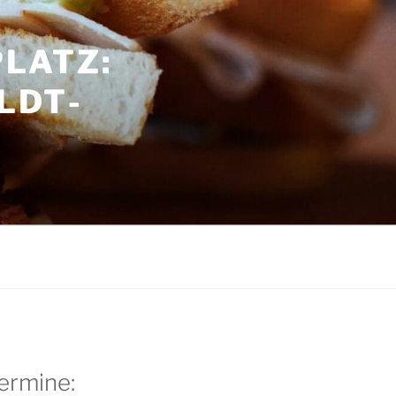
LATZ:
LDT­
G
ermine: