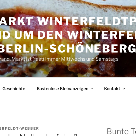
RKT WINTER­FELDT­P
D UM DEN WINTER­FE
 BERLIN-SCHÖNEBER
rand. Markt ist (fast) immer Mittwochs und Samstags
Geschichte
Kostenlose Kleinanzeigen
Kontakt
ERFELDT-WEBBER
Bunte T