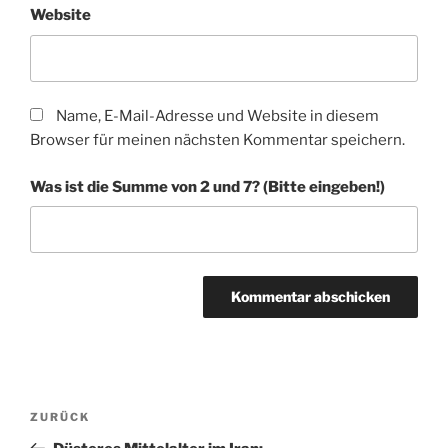
Website
Name, E-Mail-Adresse und Website in diesem
Browser für meinen nächsten Kommentar speichern.
Was ist die Summe von 2 und 7? (Bitte eingeben!)
A
l
t
Beitragsnavigation
Vorheriger
ZURÜCK
e
Beitrag