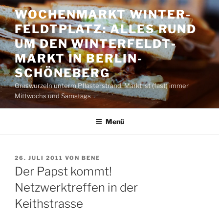
Zum
WOCHENMARKT WINTER­
Inhalt
FELDT­PLATZ: ALLES RUND
springen
UM DEN WINTER­FELDT­
MARKT IN BERLIN-
SCHÖNEBERG
Graswurzeln unterm Pflasterstrand. Markt ist (fast) immer
Mittwochs und Samstags
Menü
VERÖFFENTLICHT
26. JULI 2011
VON
BENE
AM
Der Papst kommt!
Netzwerktreffen in der
Keithstrasse