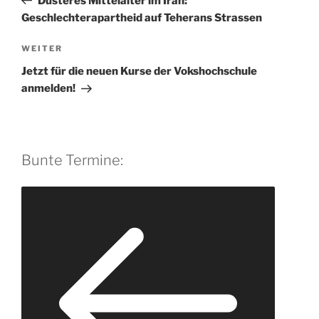
r
Düsteres Mittelalter im Iran:
n
Geschlechterapartheid auf Teherans Strassen
a
Nächster
WEITER
t
Beitrag
i
Jetzt für die neuen Kurse der Vokshochschule
v
anmelden!
e
:
Bunte Termine: