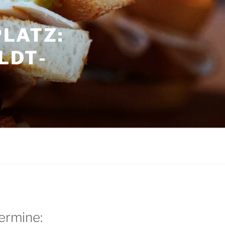
LATZ:
LDT­
G
ermine: