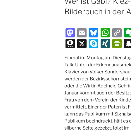
Wer ist Gabi? Kiez
Bilderbuch in der 
M
E
Bl
W
C
a
m
u
h
o
T
X
S
XI
P
st
ai
e
at
p
hr
k
N
ri
Einmal im Montag am Dienstag
o
l
s
s
y
e
y
G
nt
Talk. Unter der Erkennungsmelod
d
k
A
Li
e
p
Fr
Klavier von Volker Sondershau
o
y
p
n
m
e
ie
werden der Bezirksschornstein
oder die Wirtin Adelheid Gehri
n
p
k
a
n
Januar kommt auch der Besitz
dl
Frau von dem Verein, der Kinde
y
vermittelt. Einer der Paten ist
kann das Publikum mit Signals
Publikum beeindruckt, hält es 
silberne Seite gezeigt, folgt