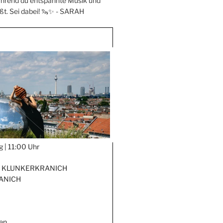
hrend du entspannte Musik und
ßt. Sei dabei! 🦦✨ -
SARAH
g |
11:00 Uhr
x KLUNKERKRANICH
ANICH
en