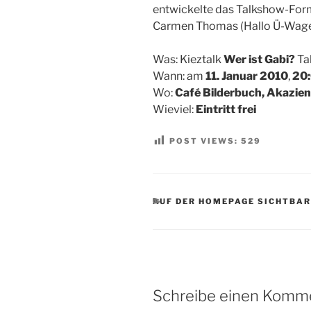
entwickelte das Talkshow-For
Carmen Thomas (Hallo Ü-Wag
Was: Kieztalk
Wer ist Gabi?
Ta
Wann: am
11. Januar 2010
,
20:
Wo:
Café Bilderbuch, Akazie
Wieviel:
Eintritt frei
POST VIEWS:
529
KATEGORIEN
AUF DER HOMEPAGE SICHTBAR
Schreibe einen Komm