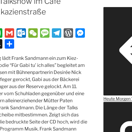
-Talkshow im Café
Akazienstraße
E
G
O
W
M
T
W
M
v
m
ut
e
e
el
or
e
S
T
er
ai
lo
C
ss
e
d
ss
n
ei
 lädt Frank Sandmann ein zum Kiez-
n
l
o
h
a
gr
P
e
a
le
ie “Für Gabi tu’ ich alles” begleitet am
ot
k.
at
g
a
re
n
p
n
sen mit Bühnenpartnerin Desirée Nick
e
c
e
m
ss
g
c
feger gerockt, Gabi aus der Bäckerei
nger aus der Reserve gelockt. Am 11.
o
er
h
er vom Schuhladen gegenüber und eine
m
at
Heute
Morgen
rn alleinerziehender Mütter Paten
 Frank Sandmann. Die Länge der Talks
cheibe mitbestimmen. Zeigt sich das
die bedruckte Seite der CD hoch, wird die
 im Programm Musik. Frank Sandmann