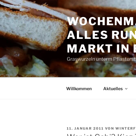
Zum
Inhalt
WOCHENMA
springen
ALLES RUN
MARKT IN
Graswurzeln unterm Pflasterst
Willkommen
Aktuelles
VERÖFFENTLICHT
11. JANUAR 2011
VON
WINTERF
AM