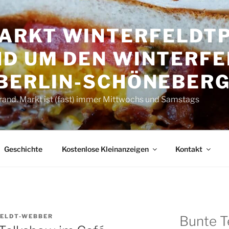
RKT WINTER­FELDT­P
D UM DEN WINTER­FE
 BERLIN-SCHÖNEBER
rand. Markt ist (fast) immer Mittwochs und Samstags
Geschichte
Kostenlose Kleinanzeigen
Kontakt
ELDT-WEBBER
Bunte T