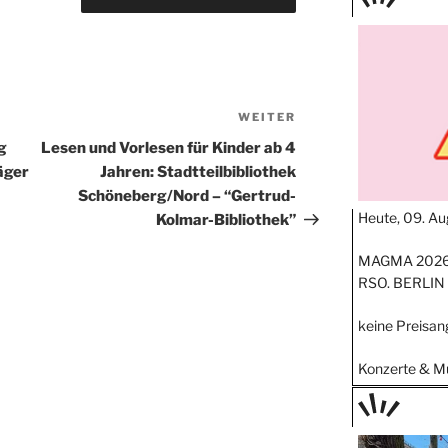
TAGE
STIPP
WEITER
Nächster
Beitrag
g
Lesen und Vorlesen für Kinder ab 4
äger
Jahren: Stadtteilbibliothek
Schöneberg/Nord – “Gertrud-
Heute, 09. Au
Kolmar-Bibliothek”
MAGMA 2026 
RSO. BERLIN
keine Preisa
Konzerte & M
TAGE