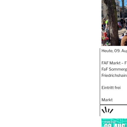
STIPP
Heute, 09. Au
FAF Markt – 
FaF Sommerga
Friedrichshain
Eintritt frei
Markt
TAGE
STIPP