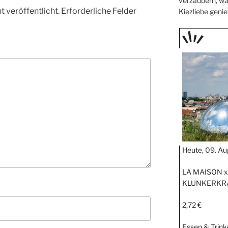
verzaubern, wä
 veröffentlicht.
Erforderliche Felder
Kiezliebe genie
TAGE
STIPP
Heute, 09. Au
LA MAISON 
KLUNKERKR
2,72 €
Essen & Trink