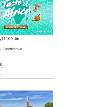
g |
12:00 Uhr
a - Foodfestival
 €
en