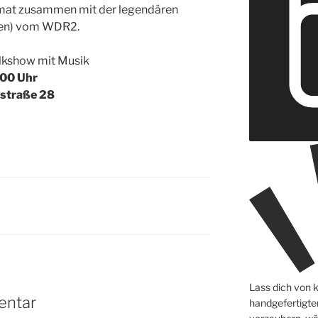
mat zusammen mit der legendären
en) vom WDR2.
lkshow mit Musik
00 Uhr
nstraße 28
Lass dich von 
entar
handgefertigt