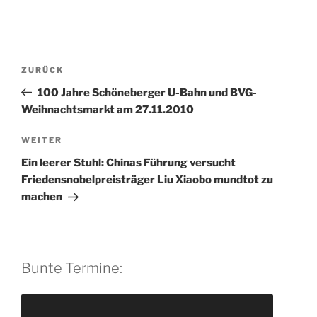
A
l
t
Beitragsnavigation
Vorheriger
ZURÜCK
e
Beitrag
r
100 Jahre Schöneberger U-Bahn und BVG-
n
Weihnachtsmarkt am 27.11.2010
a
Nächster
WEITER
t
Beitrag
i
Ein leerer Stuhl: Chinas Führung versucht
v
Friedensnobelpreisträger Liu Xiaobo mundtot zu
e
machen
:
Bunte Termine: