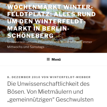
Zum
WOCHENMARKT WINTER­
Inhalt
FELDT­PLATZ: ALLES RUND
springen
UM DEN WINTER­FELDT­
MARKT IN BERLIN-
SCHÖNEBERG
Graswurzeln unterm Pflasterstrand. Markt ist (fast) immer
Mittwochs und Samstags
Menü
VERÖFFENTLICHT
8. DEZEMBER 2010
VON
WINTERFELDT-WEBBER
AM
Die Unwissenschaftlichkeit des
Bösen. Von Mietmäulern und
„gemeinnützigen“ Geschwulsten