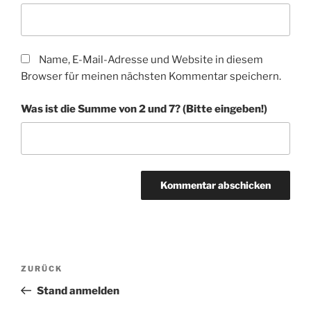
Name, E-Mail-Adresse und Website in diesem
Browser für meinen nächsten Kommentar speichern.
Was ist die Summe von 2 und 7? (Bitte eingeben!)
A
l
t
Beitragsnavigation
Vorheriger
ZURÜCK
e
Beitrag
r
Stand anmelden
n