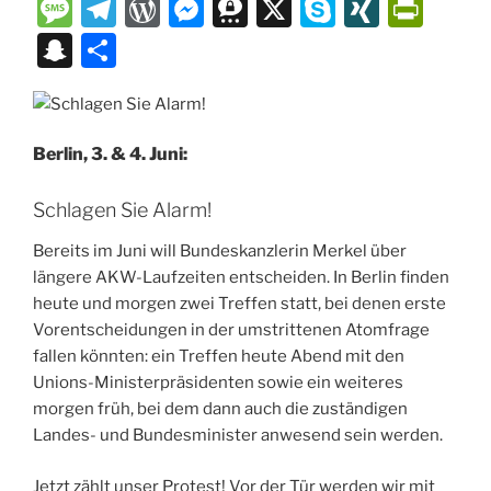
a
m
u
h
o
v
m
ut
e
M
T
W
M
T
X
S
XI
P
st
ai
e
at
p
er
ai
lo
C
e
el
or
e
hr
k
N
ri
S
T
o
l
s
s
y
n
l
o
h
ss
e
d
ss
e
y
G
nt
n
ei
d
k
A
Li
ot
k.
at
a
gr
P
e
e
p
Fr
a
le
o
y
p
n
e
c
g
a
re
n
m
e
ie
p
n
Berlin, 3. & 4. Juni:
n
p
k
o
e
m
ss
g
a
n
c
m
Schlagen Sie Alarm!
er
dl
h
y
at
Bereits im Juni will Bundeskanzlerin Merkel über
längere AKW-Laufzeiten entscheiden. In Berlin finden
heute und morgen zwei Treffen statt, bei denen erste
Vorentscheidungen in der umstrittenen Atomfrage
fallen könnten: ein Treffen heute Abend mit den
Unions-Ministerpräsidenten sowie ein weiteres
morgen früh, bei dem dann auch die zuständigen
Landes- und Bundesminister anwesend sein werden.
Jetzt zählt unser Protest! Vor der Tür werden wir mit