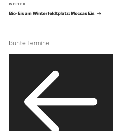
Nächster
WEITER
a
Beitrag
t
Bio-Eis am Winter­feldt­platz: Moccas Eis
i
v
e
:
Bunte Termine: