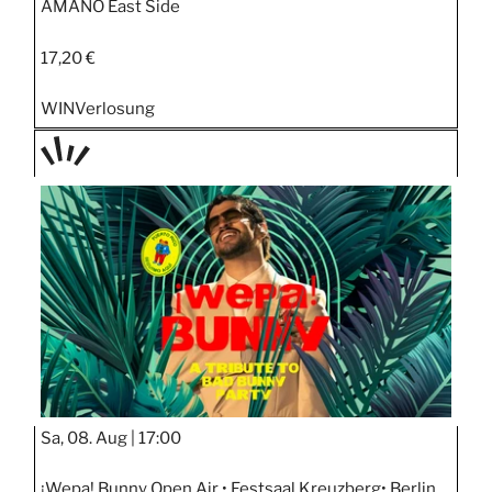
AMANO East Side
17,20 €
WIN
Verlosung
TAGE
STIPP
Sa, 08. Aug |
17:00
¡Wepa! Bunny Open Air • Festsaal Kreuzberg• Berlin