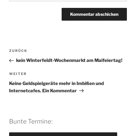
A
l
t
Beitragsnavigation
Vorheriger
ZURÜCK
e
Beitrag
r
kein Winterfeldt-Wochenmarkt am Maifeiertag!
n
Nächster
WEITER
a
Beitrag
t
Keine Geldspielgeräte mehr in Imbißen und
i
Internetcafes. Ein Kommentar
v
e
:
Bunte Termine: