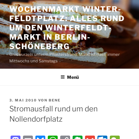
Zum
WOCHENMARKT WINTER­
Inhalt
FELDT­PLATZ: ALLES RUND
springen
UM DEN WINTER­FELDT­
MARKT IN BERLIN-
SCHÖNEBERG
Graswurzeln unterm Pflasterstrand. Markt ist (fast) immer
Mittwochs und Samstags
Menü
VERÖFFENTLICHT
3. MAI 2010
VON
BENE
AM
Stromausfall rund um den
Nollendorfplatz