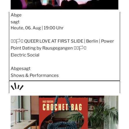
Abge
sagt
Heute, 06. Aug |
19:00 Uhr
🏳️‍🌈🏳️‍⚧️ QUEER LOVE AT FIRST SLIDE | Berlin | Power
Point Dating by Rausgegangen 🏳️‍🌈🏳️‍⚧️
Electric Social
Abgesagt
Shows & Performances
TAGE
STIPP