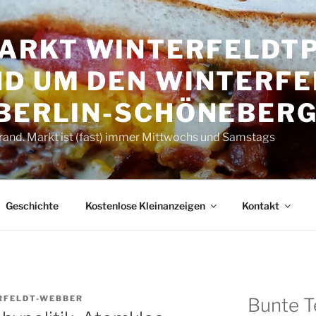
RKT WINTER­FELDT­P
D UM DEN WINTER­FE
 BERLIN-SCHÖNEBER
rand. Markt ist (fast) immer Mittwochs und Samstags
Geschichte
Kostenlose Kleinanzeigen
Kontakt
RFELDT-WEBBER
Bunte T