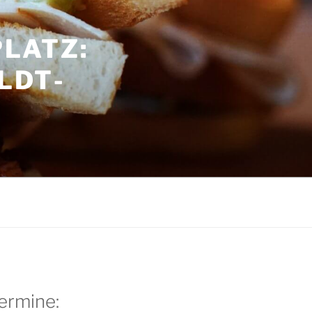
LATZ:
LDT­
G
ermine: