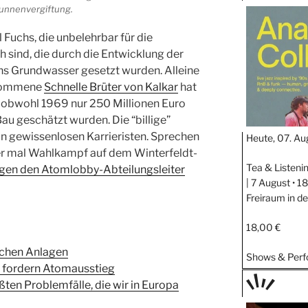
TAGE
unnenvergiftung.
STIPP
l Fuchs, die unbelehrbar für die
h sind, die durch die Entwicklung der
ns Grundwasser gesetzt wurden. Alleine
enommene
Schnelle Brüter von Kalkar
hat
, obwohl 1969 nur 250 Millionen Euro
u geschätzt wurden. Die “billige”
n gewissenlosen Karrieristen. Sprechen
Heute, 07. Au
der mal Wahlkampf auf dem Winter­feldt­
Tea & Listeni
egen den Atomlobby-Abteilungsleiter
| 7 August • 
Freiraum in d
18,00 €
ischen Anlagen
Shows & Per
 fordern Atomausstieg
ößten Problemfälle, die wir in Europa
TAGE