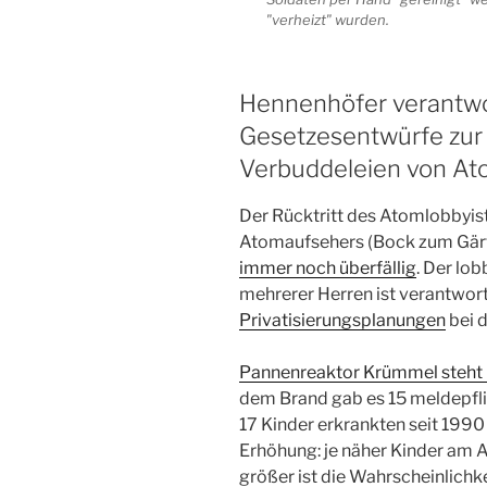
"verheizt" wurden.
Hennenhöfer verantwor
Gesetzesentwürfe zur 
Verbuddeleien von At
Der Rücktritt des Atomlobbyist
Atomaufsehers (Bock zum Gär
immer noch überfällig
. Der lo
mehrerer Herren ist verantwort
Privatisierungsplanungen
bei 
Pannenreaktor Krümmel steht n
dem Brand gab es 15 meldepflic
17 Kinder erkrankten seit 1990 
Erhöhung: je näher Kinder am
größer ist die Wahrscheinlichk