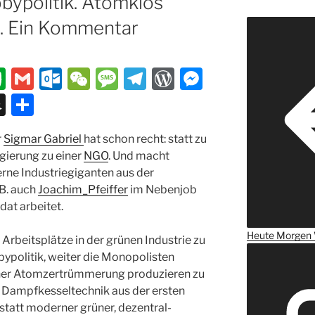
bbypolitik. Atomklos
n. Ein Kommentar
E
G
O
W
M
T
W
M
v
m
ut
e
e
el
or
e
S
T
er
ai
lo
C
ss
e
d
ss
n
ei
r
Sigmar Gabriel
n
l
o
hat schon recht: statt zu
h
a
gr
P
e
a
le
egierung zu einer
NGO
. Und macht
ot
k.
at
g
a
re
n
p
n
erne Industriegiganten aus der
e
c
e
m
ss
g
c
.B. auch
Joachim_Pfeiffer
im Nebenjob
at arbeitet.
o
er
h
m
at
Heute
Morgen
Arbeitsplätze in der grünen Industrie zu
bypolitik, weiter die Monopolisten
cher Atomzertrümmerung produzieren zu
re Dampfkesseltechnik aus der ersten
statt moderner grüner, dezentral-