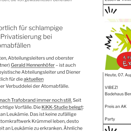
TAGE
STIPP
tlich für schlampige
Privatisierung bei
omabfällen
en, Abteilungsleiters und oberster
tner)
Gerald Hennenhöfer
– ist auch
bbyistische Abteilungsleiter und Diener
Heute, 07. Au
lich für die
aktuellen
der Verbuddelei der Atomabfälle.
VIBEZ!
Badehaus Ber
ach Trafobrand immer noch still.
Seit
Preis an AK
htige Vorfälle. Die
KiKK-Studie belegt
:
an Leukämie. Das ist keine zufällige
Party
 Atomkraftwerk Krümmel leben, desto
eit an Leukämie zu erkranken. Ähnliche