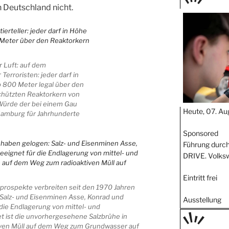
 Deutschland nicht.
TAGE
STIPP
r Luft: auf dem
 Terroristen: jeder darf in
 800 Meter legal über den
hützten Reaktorkern von
Würde der bei einem Gau
Heute, 07. Au
 Hamburg für Jahrhunderte
Sponsored
Führung durch
DRIVE. Volks
Eintritt frei
zprospekte verbreiten seit den 1970 Jahren
 Salz- und Eisenminen Asse, Konrad und
Ausstellung
 die Endlagerung von mittel- und
t ist die unvorhergesehene Salzbrühe in
ven Müll auf dem Weg zum Grundwasser auf