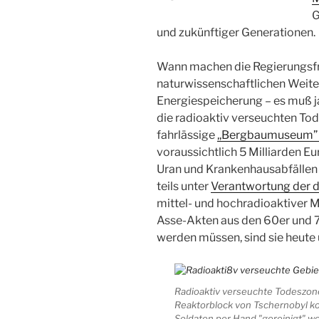
G
und zukünftiger Generationen.
Wann machen die Regierungsfr
naturwissenschaftlichen Weit
Energiespeicherung – es muß j
die radioaktiv verseuchten Tod
fahrlässige
,,Bergbaumuseum” 
voraussichtlich 5 Milliarden E
Uran und Krankenhausabfällen 
teils unter
Verantwortung der 
mittel- und hochradioaktiver M
Asse-Akten aus den 60er und 7
werden müssen, sind sie heute 
Radioaktiv verseuchte Todeszone
Reaktorblock von Tschernobyl k
Soldaten per Hand "gereinigt" w