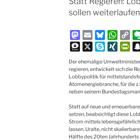
Statt Regieren: Lo
sollen weiterlaufe
M
E
Bl
W
C
a
m
u
h
o
T
X
S
XI
P
st
ai
e
at
p
hr
k
N
ri
Der ehemalige Umweltministe
o
l
s
s
y
e
y
G
nt
regieren, entwickelt sich die R
d
k
A
Li
e
p
Fr
Lobbypolitik für mittelstandsf
o
y
p
n
m
e
ie
Atomenergiebranche, für die z
neben seinem Bundestagsmand
n
p
k
a
n
dl
Statt auf neue und erneuerbare 
y
setzen, beabsichtigt diese Lob
Strom mittels lebensgefährli
lassen. Uralte, nicht skalierba
Hälfte des 20ten Jahrhunderts 