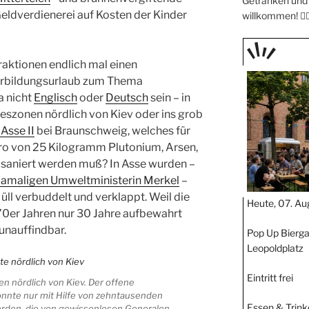
Getränken und 
eldverdienerei auf Kosten der Kinder
willkommen! 🧖🏼
aktionen endlich mal einen
TAGE
erbildungsurlaub zum Thema
STIPP
a nicht
Englisch
oder
Deutsch
sein – in
eszonen nördlich von Kiev oder ins grob
Asse II
bei Braunschweig, welches für
uro von 25 Kilogramm Plutonium, Arsen,
saniert werden muß? In Asse wurden –
damaligen Umweltministerin Merkel
–
üll verbuddelt und verklappt. Weil die
Heute, 07. Au
0er Jahren nur 30 Jahre aufbewahrt
unauffindbar.
Pop Up Bierga
Leopoldplatz
Eintritt frei
n nördlich von Kiev. Der offene
onnte nur mit Hilfe von zehntausenden
Essen & Trink
erden, die von gewissenlosen Generalen