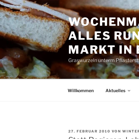
Zum
Inhalt
WOCHENMA
springen
ALLES RUN
MARKT IN
Graswurzeln unterm Pflasterst
Willkommen
Aktuelles
VERÖFFENTLICHT
27. FEBRUAR 2010
VON
WINTE
AM