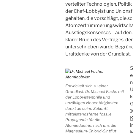
verteilter Technologien. Polit
der Chef-Lobbyist und Unionsf
gehalten
, die vorschlägt, die 
Atomzertrümmerungswirtschaf
Ausstiegskonsenses – auf den 
klarer Bruch des Vertrages, de
unterschrieben wurde. Begründe
Uraltdenke von der Grundlast.
S
e
n
Entwickelt sich zu einer
U
Grundlast: Dr. Michael Fuchs mit
k
der Lobbyistenbrille und
unzähligen Nebentätigkeiten
G
denkt an seine Zukunft:
1
mittelstandsferne fossile
K
Propaganda für die
i
Atomindustrie: nach uns die
Magnesium-Chlorid-Sintflut
M