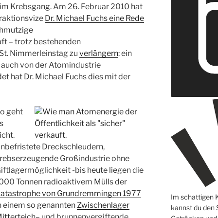
ik im Krebsgang. Am 26. Februar 2010 hat
raktionsvize
Dr. Michael Fuchs eine Rede
schmutzige
t – trotz bestehenden
St. Nimmerleinstag zu
verlängern
: ein
r auch von der Atomindustrie
t hat Dr. Michael Fuchs dies mit der
o geht
s
icht.
nbefristete Dreckschleudern,
rebserzeugende Großindustrie ohne
iftlagermöglichkeit
-bis heute liegen die
000 Tonnen radioaktivem Mülls der
atastrophe von Grundremmingen 1977
Im schattigen 
n einem so genannten
Zwischenlager
kannst du den
itterteich
–
und brunnenvergiftende