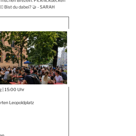
frischen Brezeln. Picknickdecken
‍♀️ Bist du dabei? 🤝 -
SARAH
g |
15:00 Uhr
rten Leopoldplatz
en