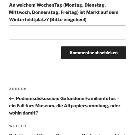
An welchem WochenTag (Montag, Dienstag,
Mittwoch, Donnerstag, Freitag) ist Markt auf dem
Winter­feldt­platz? (Bitte eingeben!)
A
l
t
Beitragsnavigation
Vorheriger
ZURÜCK
e
Beitrag
r
Podiumsdiskussion: Gefundene Familienfotos –
n
ein Fall fürs Museum, die Altpapiersammlung, oder
a
wohin damit?
t
Nächster
WEITER
i
Beitrag
v