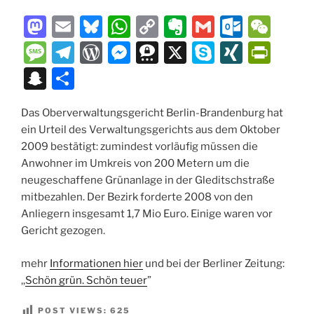
M
E
Bl
W
C
E
G
O
W
a
m
u
h
o
v
m
ut
e
M
T
W
M
T
X
S
XI
P
st
ai
e
at
p
er
ai
lo
C
e
el
or
e
hr
k
N
ri
S
T
o
l
s
s
y
n
l
o
h
ss
e
d
ss
e
y
G
nt
n
ei
d
k
A
Li
ot
k.
at
a
gr
P
e
e
p
Fr
Das Oberverwaltungsgericht Berlin-Brandenburg hat
a
le
ein Urteil des Verwaltungsgerichts aus dem Oktober
o
y
p
n
e
c
g
a
re
n
m
e
ie
p
n
2009 bestätigt: zumindest vorläufig müssen die
n
p
k
o
e
m
ss
g
a
n
c
Anwohner im Umkreis von 200 Metern um die
m
er
dl
neugeschaffene Grünanlage in der Gleditschstraße
h
mitbezahlen. Der Bezirk forderte 2008 von den
y
at
Anliegern insgesamt 1,7 Mio Euro. Einige waren vor
Gericht gezogen.
mehr
Informationen hier
und bei der Berliner Zeitung:
,,
Schön grün. Schön teuer
”
POST VIEWS:
625