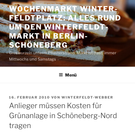
Zum
WOCHENMARKT WINTER­
Inhalt
FELDT­PLATZ: ALLES RUND
springen
UM DEN WINTER­FELDT­
MARKT IN BERLIN-
SCHÖNEBERG
Graswurzeln unterm Pflasterstrand. Markt ist (fast) immer
Mittwochs und Samstags
Menü
VERÖFFENTLICHT
16. FEBRUAR 2010
VON
WINTERFELDT-WEBBER
AM
Anlieger müssen Kosten für
Grünanlage in Schöneberg-Nord
tragen