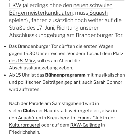
LKW
(allerdings ohne den
neuen schwulen
Bürgermeisterkandidaten
, muss
Squash
spielen
) , fahren zusätzlich noch weiter auf die
Straße des 17. Juni, Richtung unserer
Abschlusskundgebung am Brandenburger Tor.
Das Brandenburger Tor dürften die ersten Wagen
gegen 15.30 Uhr erreichen. Vor dem Tor, auf dem
Platz
des 18. März
, soll es am Abend die
Abschlusskundgebung geben.
Ab 15 Uhr ist das
Bühnenprogramm
mit musikalischen
und politischen Beiträgen geplant, auch
Sarah Connor
wird auftreten.
Nach der Parade am Samstagabend wird in
vielen
Clubs
der Hauptstadt weitergefeiert, etwa in
den
Aquahöfe
n in Kreuzberg, im
Frannz Club
in der
Kulturbrauerei
oder auf dem
RAW-Gelände
in
Friedrichshain.