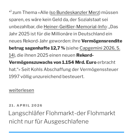
*⁾ zum Thema «Alle (
so Bundeskanzler Merz
) müssen
sparen, es wäre kein Geld da, der Sozialstaat sei
unbezahlbar, die
Heiner-Geißler-Memorial-Info
: „Das
Jahr 2025 ist für die Millionäre in Deutschland ein
neues Rekord-Jahr geworden: ihre
Vermögensrendite
betrug sagenhafte 12,7 %
(siehe
Capgemini 2026, S.
14
), die ihnen 2025 einen neuen
Rekord-
Vermögenszuwachs von 1.154 Mrd. Euro
erbracht
hat.“» Seit Kohls Abschaffung der Vermögenssteuer
1997 völlig unzureichend besteuert.
„Christopher-
weiterlesen
Street-
Day-
VERÖFFENTLICHT
21. APRIL 2026
AM
Demo“
Langschläfer Flohmarkt-der Flohmarkt
nicht nur für Ausgeschlafene