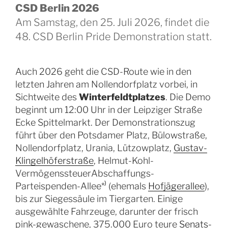
p
n
CSD Berlin 2026
n
p
k
o
e
m
ss
g
a
n
c
Am Samstag, den 25. Juli 2026, findet die
m
er
dl
h
48. CSD Berlin Pride Demonstration statt.
y
at
Auch 2026 geht die CSD-Route wie in den
letzten Jahren am Nollendorfplatz vorbei, in
Sichtweite des
Winter­feldt­platzes
. Die Demo
beginnt um 12:00 Uhr in der Leipziger Straße
Ecke Spittelmarkt. Der Demonstrationszug
führt über den Potsdamer Platz, Bülowstraße,
Nollendorfplatz, Urania, Lützowplatz,
Gustav-
Klingelhöferstraße
, Helmut-Kohl-
VermögenssteuerAbschaffungs-
Parteispenden-Allee*⁾ (ehemals
Hofjägerallee
),
bis zur Siegessäule im Tiergarten. Einige
ausgewählte Fahrzeuge, darunter der frisch
pink-gewaschene, 375.000 Euro teure
Senats-