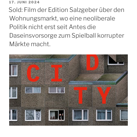
der
VERÖFFENTLICHT
17. JUNI 2024
AM
Flohmarkt
Sold: Film der Edition Salzgeber über den
nicht
Wohnungsmarkt, wo eine neoliberale
nur
Politik nicht erst seit Antes die
für
Daseinsvorsorge zum Spielball korrupter
Ausgeschlafene“
Märkte macht.