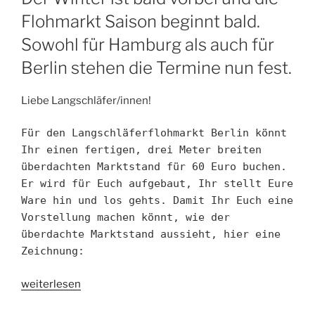
p
n
n
p
k
o
e
m
ss
g
a
n
Flohmarkt Saison beginnt bald.
c
m
er
dl
h
Sowohl für Hamburg als auch für
y
at
Berlin stehen die Termine nun fest.
Liebe Langschläfer/innen!
Für den Langschläferflohmarkt Berlin könnt
Ihr einen fertigen, drei Meter breiten
überdachten Marktstand für 60 Euro buchen.
Er wird für Euch aufgebaut, Ihr stellt Eure
Ware hin und los gehts. Damit Ihr Euch eine
Vorstellung machen könnt, wie der
überdachte Marktstand aussieht, hier eine
Zeichnung:
„Langschläfer
weiterlesen
Flohmarkt-