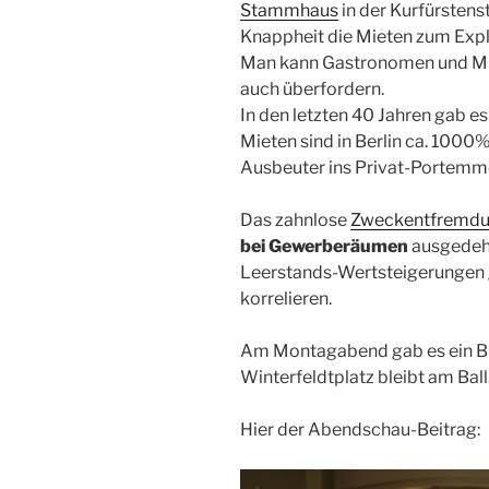
Stammhaus
in der Kurfürstens
Knappheit die Mieten zum Exp
Man kann Gastronomen und Mie
auch überfordern.
In den letzten 40 Jahren gab e
Mieten sind in Berlin ca. 1000%
Ausbeuter ins Privat-Portemm
Das zahnlose
Zweckentfremdu
bei Gewerberäumen
ausgedeh
Leerstands-Wertsteigerungen 
korrelieren.
Am Montagabend gab es ein Bra
Winter­feldt­platz bleibt am Bal
Hier der Abendschau-Beitrag: