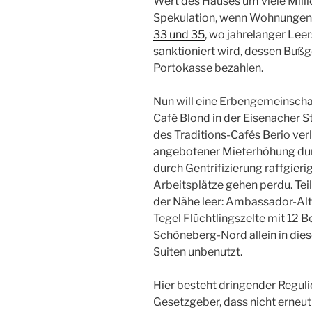
Wert des Hauses um viele Milli
Spekulation, wenn Wohnungen b
33 und 35
, wo jahrelanger Lee
sanktioniert wird, dessen Buß
Portokasse bezahlen.
Nun will eine Erbengemeinsch
Café Blond in der Eisenacher S
des Traditions-Cafés Berio verlä
angebotener Mieterhöhung durc
durch Gentrifizierung raffgieri
Arbeitsplätze gehen perdu. Teil
der Nähe leer: Ambassador-Alt,
Tegel Flüchtlingszelte mit 12 B
Schöneberg-Nord allein in die
Suiten unbenutzt.
Hier besteht dringender Regul
Gesetzgeber, dass nicht erneut