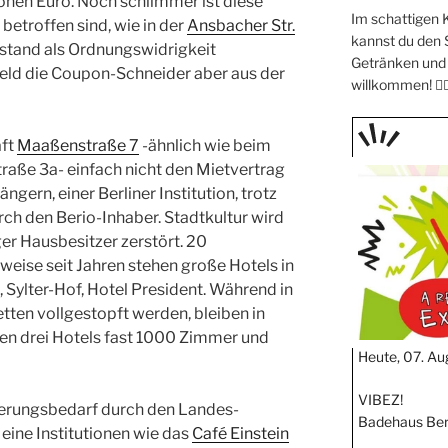
onen Euro. Noch schlimmer ist diese
Im schattigen 
etroffen sind, wie in der
Ansbacher Str.
kannst du den
rstand als Ordnungswidrigkeit
Getränken und 
geld die Coupon-Schneider aber aus der
willkommen! 🧖🏼
aft
Maaßenstraße 7
-ähnlich wie beim
TAGE
traße 3a- einfach nicht den Mietvertrag
STIPP
ngern, einer Berliner Institution, trotz
h den Berio-Inhaber. Stadtkultur wird
ger Hausbesitzer zerstört. 20
weise seit Jahren stehen große Hotels in
 Sylter-Hof, Hotel President. Während in
etten vollgestopft werden, bleiben in
sen drei Hotels fast 1000 Zimmer und
Heute, 07. Au
VIBEZ!
ierungsbedarf durch den Landes-
Badehaus Ber
 eine Institutionen wie das
Café Einstein