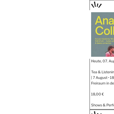
TAGE
STIPP
Heute, 07. Au
Tea & Listeni
| 7 August • 
Freiraum in d
18,00 €
Shows & Per