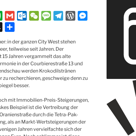
E
G
O
W
M
T
W
M
v
m
ut
e
e
el
or
e
S
T
er
ai
lo
C
ss
e
d
ss
n
ei
r: in der ganzen City West stehen
n
l
o
h
a
gr
P
e
a
le
er, teilweise seit Jahren. Der
ot
k.
at
g
a
re
n
p
n
it 15 Jahren vergammelt das alte
e
c
e
m
ss
g
c
rmonie in der Courbierestraße 13 und
bendschau werden Krokodilstränen
o
er
h
r zu recherchieren, geschweige denn zu
m
at
iegel besser.
och mit Immobilien-Preis-Steigerungen,
skes Beispiel ist die Vertreibung der
 Oranienstraße durch die Tetra-Pak-
ung, als an Markt-Wertsteigerungen der
 wenigen Jahren vervielfachte sich der