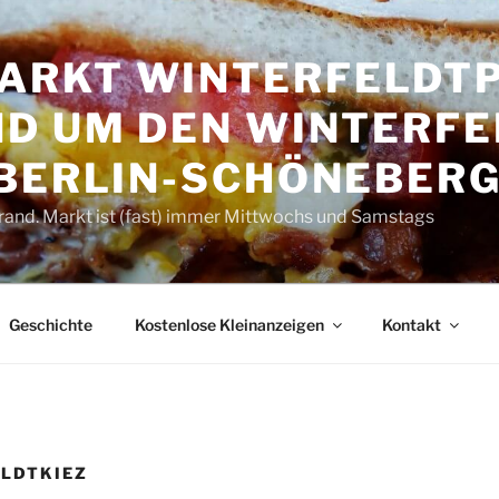
RKT WINTER­FELDT­P
D UM DEN WINTER­FE
 BERLIN-SCHÖNEBER
rand. Markt ist (fast) immer Mittwochs und Samstags
Geschichte
Kostenlose Kleinanzeigen
Kontakt
LDTKIEZ