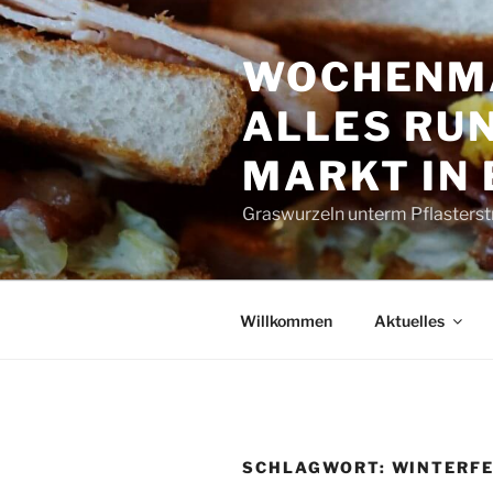
Zum
Inhalt
WOCHENMA
springen
ALLES RUN
MARKT IN
Graswurzeln unterm Pflasterst
Willkommen
Aktuelles
SCHLAGWORT:
WINTERFE