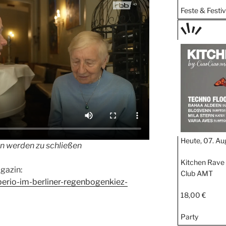
Feste & Festiv
TAGE
STIPP
Heute, 07. Au
n werden zu schließen
Kitchen Rave 
gazin:
Club AMT
berio-im-berliner-regenbogenkiez-
18,00 €
Party