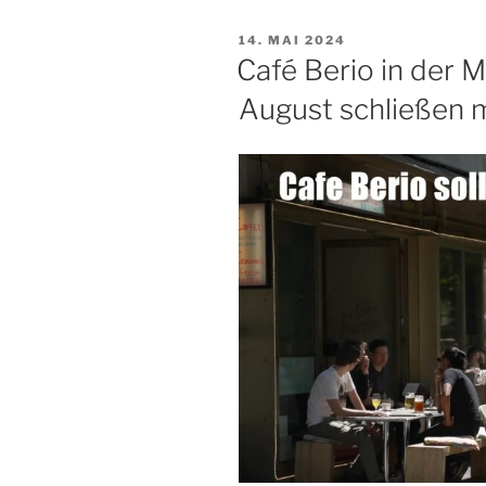
VERÖFFENTLICHT
14. MAI 2024
AM
Café Berio in der 
August schließen 