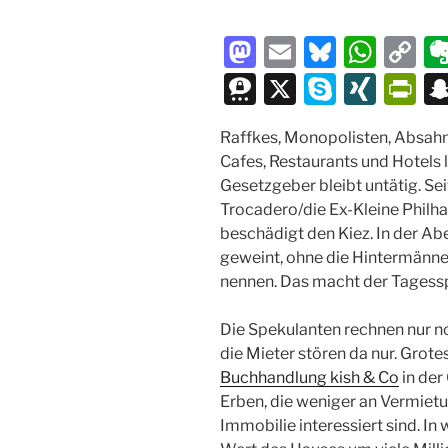
M
E
Bl
W
C
a
m
u
h
o
T
X
S
XI
P
st
ai
e
at
p
hr
k
N
ri
Raffkes, Monopolisten, Absahne
o
l
s
s
y
e
y
G
nt
Cafes, Restaurants und Hotels le
d
k
A
Li
e
p
Fr
Gesetzgeber bleibt untätig. Se
o
y
p
n
m
e
ie
Trocadero/die Ex-Kleine Philha
beschädigt den Kiez. In der A
n
p
k
a
n
geweint, ohne die Hintermänne
dl
nennen. Das macht der Tagessp
y
Die Spekulanten rechnen nur n
die Mieter stören da nur. Grote
Buchhandlung kish & Co
in der
Erben, die weniger an Vermiet
Immobilie interessiert sind. In