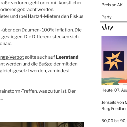
traße verloren geht oder mit künstlicher
Preis an AK
lodieren gebracht werden.
ter und (bei Hartz4-Mieten) den Fiskus
Party
s -über den Daumen- 100% Inflation. Die
TAGE
 gestiegen. Die Differenz stecken sich
STIPP
onaie.
ngs-Verbot
sollte auch auf
Leerstand
nt werden und die Bußgelder mit den
gleich gesetzt werden, zumindest
Heute, 07. Au
instorm-Treffen, was zu tun ist. Der
l…
Jenseits von M
Burg Friedlan
30,00 bis 90