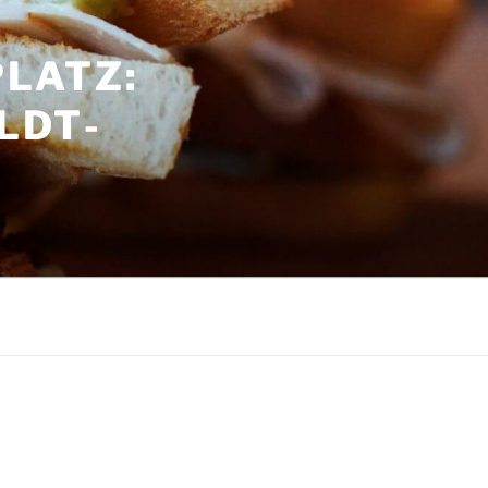
LATZ:
LDT­
G