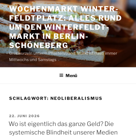
Zum
WOCHENMARKT WINTER­
Inhalt
FELDT­PLATZ: ALLES RUND
springen
UM DEN WINTER­FELDT­
MARKT IN BERLIN-
SCHÖNEBERG
Graswurzeln unterm Pflasterstrand. Markt ist (fast) immer
Mittwochs und Samstags
Menü
SCHLAGWORT:
NEOLIBERALISMUS
VERÖFFENTLICHT
22. JUNI 2026
AM
Wo ist eigentlich das ganze Geld? Die
systemische Blindheit unserer Medien