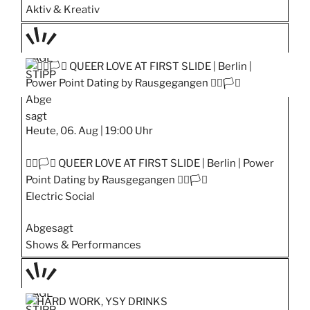
Aktiv & Kreativ
TAGE
STIPP
Abge
sagt
Heute, 06. Aug |
19:00 Uhr
🏳️‍🌈🏳️‍⚧️ QUEER LOVE AT FIRST SLIDE | Berlin | Power
Point Dating by Rausgegangen 🏳️‍🌈🏳️‍⚧️
Electric Social
Abgesagt
Shows & Performances
TAGE