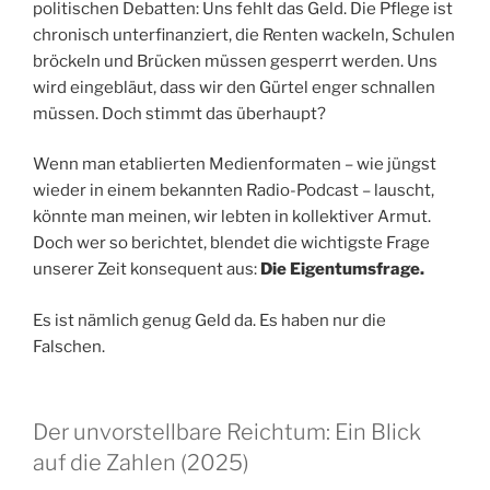
politischen Debatten: Uns fehlt das Geld. Die Pflege ist
o
y
p
n
e
c
g
a
re
n
m
e
ie
p
n
chronisch unterfinanziert, die Renten wackeln, Schulen
n
p
k
o
e
m
ss
g
a
n
c
bröckeln und Brücken müssen gesperrt werden. Uns
m
er
dl
wird eingebläut, dass wir den Gürtel enger schnallen
h
müssen. Doch stimmt das überhaupt?
y
at
Wenn man etablierten Medienformaten – wie jüngst
wieder in einem bekannten Radio-Podcast – lauscht,
könnte man meinen, wir lebten in kollektiver Armut.
Doch wer so berichtet, blendet die wichtigste Frage
unserer Zeit konsequent aus:
Die Eigentumsfrage.
Es ist nämlich genug Geld da. Es haben nur die
Falschen.
Der unvorstellbare Reichtum: Ein Blick
auf die Zahlen (2025)