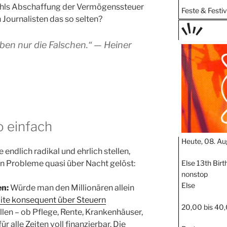
ohls Abschaffung der Vermögenssteuer
Feste & Festiv
Journalisten das so selten?
TAGE
aben nur die Falschen.“ —
Heiner
STIPP
o einfach
Heute, 08. Au
ndlich radikal und ehrlich stellen,
Else 13th Bir
en Probleme quasi über Nacht gelöst:
nonstop
Else
n:
Würde man den Millionären allein
te konsequent über Steuern
20,00 bis 40,
ellen – ob Pflege, Rente, Krankenhäuser,
 alle Zeiten voll finanzierbar. Die