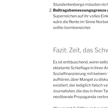
Stundentenberge müssten nicht
Beitragsbemessungsgrenze 
Superreichen auf ihr volles E
wäre die Rente im Sinne Norber
sollte: bombensicher.
Fazit: Zeit, das Sc
Es ist enttäuschend, wenn selbs
eklatante Schieflage in ihren A
Sozialfinanzierung mit keinem 
aufhören, über Mangel zu disku
existiert, der lediglich falsch v
Journalisten, die das in ihren
neoliberale Propaganda verbre