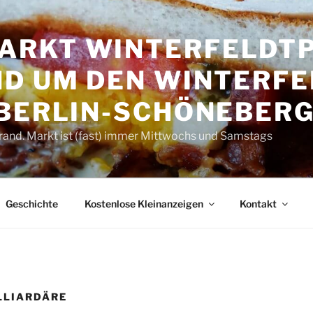
RKT WINTER­FELDT­P
D UM DEN WINTER­FE
 BERLIN-SCHÖNEBER
rand. Markt ist (fast) immer Mittwochs und Samstags
Geschichte
Kostenlose Kleinanzeigen
Kontakt
LLIARDÄRE