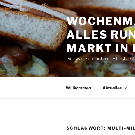
Zum
Inhalt
WOCHENMA
springen
ALLES RUN
MARKT IN
Graswurzeln unterm Pflasterst
Willkommen
Aktuelles
SCHLAGWORT:
MULTI-MI