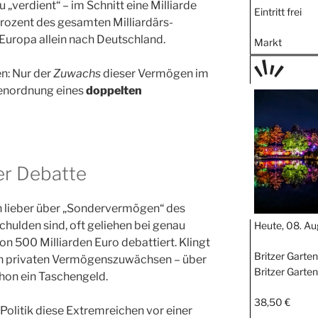
u „verdient“ – im Schnitt eine Milliarde
Eintritt frei
Prozent des gesamten Milliardärs-
uropa allein nach Deutschland.
Markt
en: Nur der
Zuwachs
dieser Vermögen im
TAGE
ßenordnung eines
doppelten
STIPP
er Debatte
n lieber über „Sondervermögen“ des
chulden sind, oft geliehen bei genau
Heute, 08. Au
on 500 Milliarden Euro debattiert. Klingt
Britzer Garte
 den privaten Vermögenszuwächsen – über
Britzer Garten
chon ein Taschengeld.
38,50 €
Politik diese Extremreichen vor einer