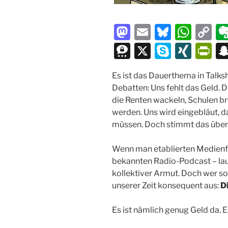
M
E
Bl
W
C
a
m
u
h
o
T
X
S
XI
P
st
ai
e
at
p
hr
k
N
ri
Es ist das Dauerthema in Talks
o
l
s
s
y
e
y
G
nt
Debatten: Uns fehlt das Geld. Di
d
k
A
Li
e
p
Fr
die Renten wackeln, Schulen b
o
y
p
n
m
e
ie
werden. Uns wird eingebläut, d
müssen. Doch stimmt das übe
n
p
k
a
n
dl
Wenn man etablierten Medienfo
y
bekannten Radio-Podcast – lau
kollektiver Armut. Doch wer so
unserer Zeit konsequent aus:
D
Es ist nämlich genug Geld da. E