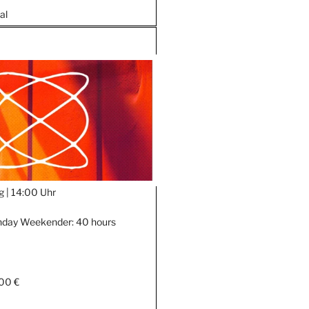
al
g |
14:00 Uhr
thday Weekender: 40 hours
00 €