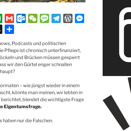
E
G
O
W
M
T
W
M
v
m
ut
e
e
el
or
e
S
T
er
ai
lo
C
ss
e
d
ss
n
ei
hows, Podcasts und politischen
n
l
o
h
a
gr
P
e
a
le
e Pflege ist chronisch unterfinanziert,
ot
k.
at
g
a
re
n
p
n
röckeln und Brücken müssen gesperrt
e
c
e
m
ss
g
c
ass wir den Gürtel enger schnallen
rhaupt?
o
er
h
m
at
rmaten – wie jüngst wieder in einem
scht, könnte man meinen, wir lebten in
 berichtet, blendet die wichtigste Frage
ie Eigentumsfrage.
s haben nur die Falschen.