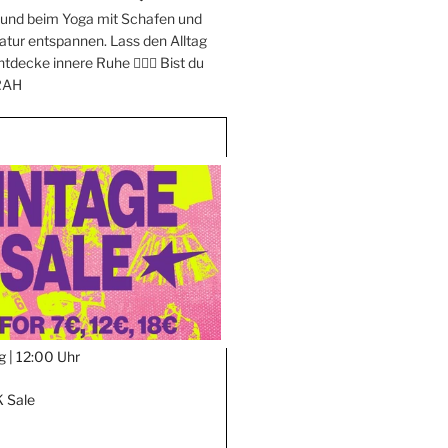
e und beim Yoga mit Schafen und
atur entspannen. Lass den Alltag
ntdecke innere Ruhe 🧘‍♀️✨ Bist du
RAH
g |
12:00 Uhr
 Sale