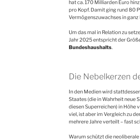
hat ca. 170 Milliarden Euro hinz
pro Kopf. Damit ging rund 80 
Vermögenszuwachses in ganz E
Um das mal in Relation zu setz
Jahr 2025 entspricht der Grö
Bundeshaushalts
.
Die Nebelkerzen d
In den Medien wird stattdesse
Staates (die in Wahrheit neue S
diesen Superreichen) in Höhe v
viel, ist aber im Vergleich zu
mehrere Jahre verteilt – fast s
Warum schützt die neoliberale 