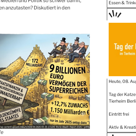
 Medien und Politik so schwer damit,
Essen & Trink
n anzutasten? Diskutiert in den
TAGE
STIPP
Heute, 08. Au
Tag der Katze
Tierheim Berl
Eintritt frei
Aktiv & Kreat
fe