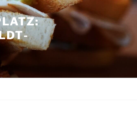
LATZ:
LDT­
G