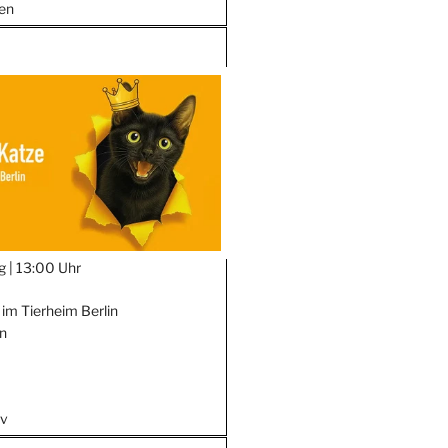
en
g |
13:00 Uhr
 im Tierheim Berlin
in
iv