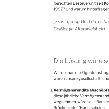
gerechten Besteuerung seit K
1997? Und warum hinterfragen 
„Es ist genug Geld da, es h
Geißler (in Altersweisheit)
Die Lösung wäre s
Würde man die Eigentumsfrage e
wären unsere gesellschaftlich
Vermögensrendite abschöpfe
diese jährliche
Vermögensrendi
wegnehmen
, wären alle Baust
Brücken oder (Hoch)schulen – für