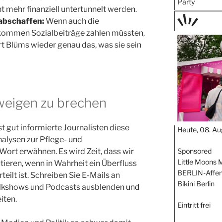
Party
 mehr finanziell untertunnelt werden.
abschaffen:
Wenn auch die
inkommen Sozialbeiträge zahlen müssten,
TAGE
t Blüms wieder genau das, was sie sein
STIPP
hweigen zu brechen
t gut informierte Journalisten diese
Heute, 08. Au
nalysen zur Pflege- und
Wort erwähnen. Es wird Zeit, dass wir
Sponsored
Little Moons 
tieren, wenn in Wahrheit ein Überfluss
BERLIN-Affen
erteilt ist. Schreiben Sie E-Mails an
Bikini Berlin
 Talkshows und Podcasts ausblenden und
iten.
Eintritt frei