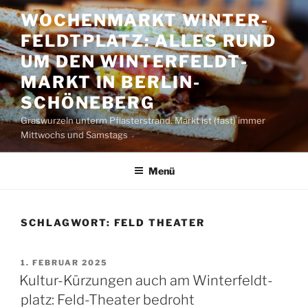
Zum
WOCHENMARKT WINTER­
Inhalt
FELDT­PLATZ: ALLES RUND
springen
UM DEN WINTER­FELDT­
MARKT IN BERLIN-
SCHÖNEBERG
Graswurzeln unterm Pflasterstrand. Markt ist (fast) immer
Mittwochs und Samstags
Menü
SCHLAGWORT:
FELD THEATER
VERÖFFENTLICHT
1. FEBRUAR 2025
AM
Kultur-Kürzungen auch am Winter­feldt­
platz: Feld-Theater bedroht