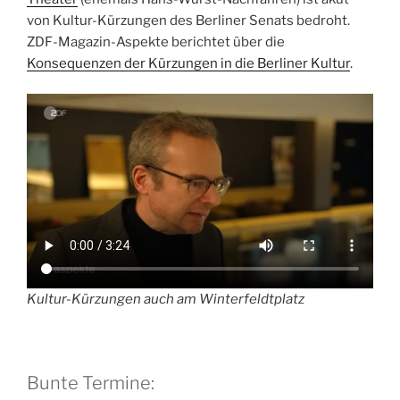
o
y
p
n
e
c
g
a
re
n
m
e
ie
p
n
von Kultur-Kürzungen des Berliner Senats bedroht.
n
p
k
o
e
m
ss
g
a
n
c
ZDF-Magazin-Aspekte berichtet über die
m
er
dl
Konsequenzen der Kürzungen in die Berliner Kultur
.
h
y
at
Kultur-Kürzungen auch am Winter­feldt­platz
Bunte Termine: