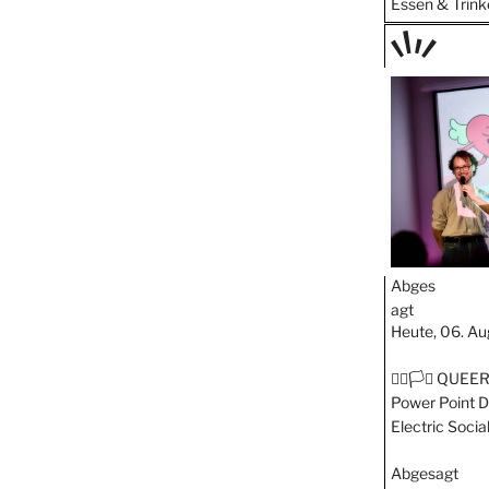
Essen & Trink
TAGE
STIPP
Abges
agt
Heute, 06. Au
🏳️‍🌈🏳️‍⚧️ QU
Power Point Dat
Electric Socia
Abgesagt