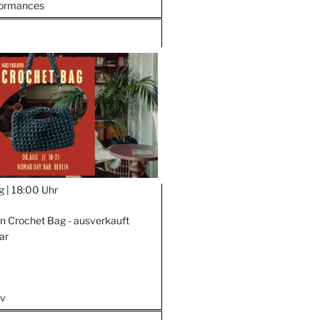
formances
g |
18:00 Uhr
 Crochet Bag - ausverkauft
ar
iv