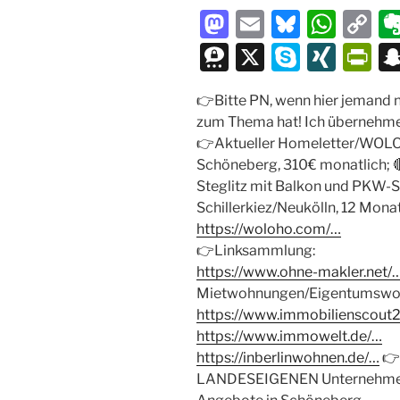
M
E
Bl
W
C
a
m
u
h
o
T
X
S
XI
P
st
ai
e
at
p
hr
k
N
ri
👉
Bitte PN, wenn hier jemand 
o
l
s
s
y
e
y
G
nt
zum Thema hat! Ich übernehme
d
k
A
Li
e
p
Fr
👉
Aktueller Homeletter/WOLOH
o
y
p
n
m
e
ie
Schöneberg, 310€ monatlich;

Steglitz mit Balkon und PKW-S
n
p
k
a
n
Schillerkiez/Neukölln, 12 Mon
dl
https://woloho.com/…
y
👉
Linksammlung:
https://www.ohne-makler.net/
Mietwohnungen/Eigentumsw
https://www.immobilienscout
https://www.immowelt.de/…
https://inberlinwohnen.de/…
👉
LANDESEIGENEN Unternehmen 