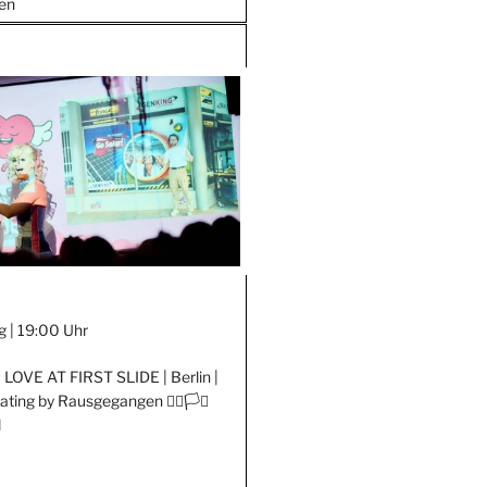
en
g |
19:00 Uhr
EER LOVE AT FIRST SLIDE | Berlin |
ing by Rausgegangen 🏳️‍🌈🏳️‍⚧️
l