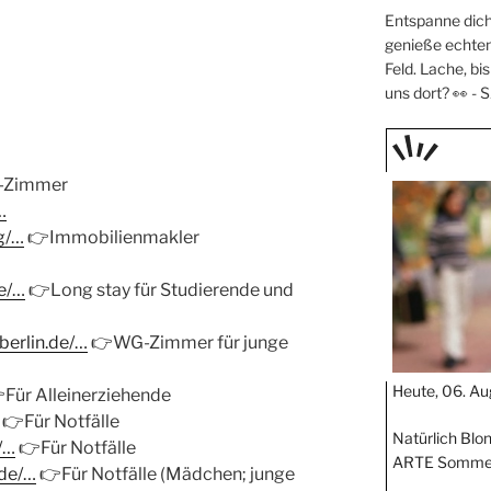
Entspanne dic
genieße echte
Feld. Lache, bi
uns dort? 👀 -
S
TAGE
G-Zimmer
STIPP
…
g/…
👉
Immobilienmakler
e/…
👉
Long stay für Studierende und
berlin.de/…
👉
WG-Zimmer für junge
Heute, 06. Au

Für Alleinerziehende
👉
Für Notfälle
Natürlich Blo
/…
👉
Für Notfälle
ARTE Sommer
.de/…
👉
Für Notfälle (Mädchen; junge