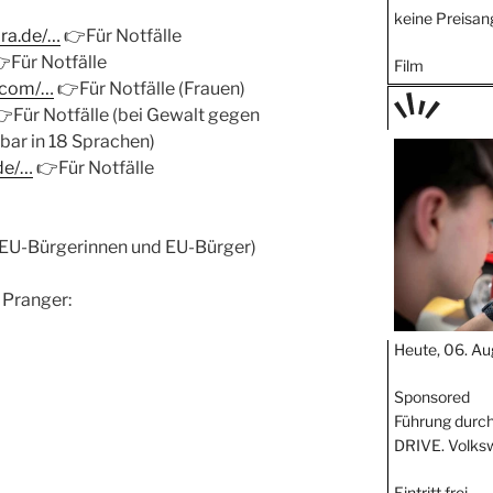
keine Preisa
ra.de/…
👉
Für Notfälle

Für Notfälle
Film
b.com/…
👉
Für Notfälle (Frauen)
👉
Für Notfälle (bei Gewalt gegen
TAGE
hbar in 18 Sprachen)
STIPP
de/…
👉
Für Notfälle
 EU-Bürgerinnen und EU-Bürger)
 Pranger:
Heute, 06. Au
Sponsored
Führung durch
DRIVE. Volks
Eintritt frei