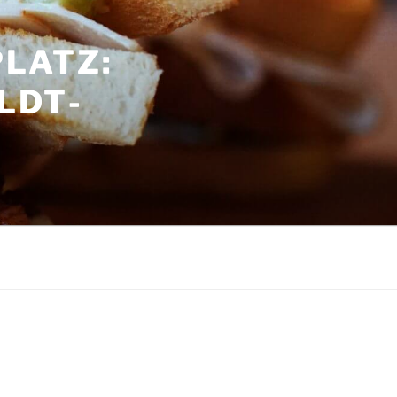
LATZ:
LDT­
G