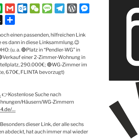
E
G
O
W
M
T
W
M
v
m
ut
e
e
el
or
e
S
T
er
ai
lo
C
ss
e
d
ss
n
ei
noch einen passenden, hilfreichen Link
n
l
o
h
a
gr
P
e
a
le
 es dann in diese Linksammlung.
😉
ot
k.
at
g
a
re
n
p
n
O: (u. a.
🔴
Platz in “Pendler-WG” in
e
c
e
m
ss
g
c

Verkauf einer 2-Zimmer-Wohnung in
tellplatz, 290.000€;
o
🔴
WG-Zimmer im
er
h
ate, 670€, FLINTA bevorzugt)
m
at
…
👉
Kostenlose Suche nach
ohnungen/Häusern/WG-Zimmern
24.de/…
Besonders dieser Link, der alle sechs
abdeckt, hat auch immer mal wieder