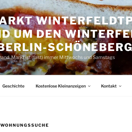
RKT WINTER­FELDT­P
D UM DEN WINTER­FE
 BERLIN-SCHÖNEBER
rand. Markt ist (fast) immer Mittwochs und Samstags
Geschichte
Kostenlose Kleinanzeigen
Kontakt
R WOHNUNGSSUCHE