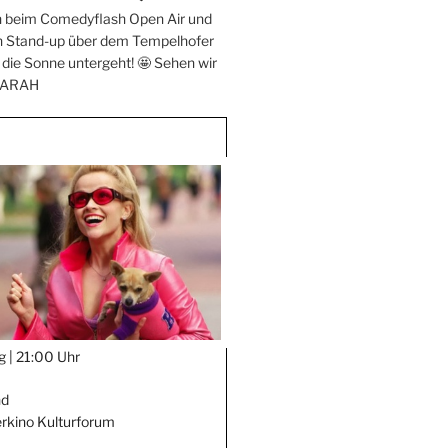
h beim Comedyflash Open Air und
n Stand-up über dem Tempelhofer
s die Sonne untergeht! 🤩 Sehen wir
ARAH
g |
21:00 Uhr
nd
kino Kulturforum